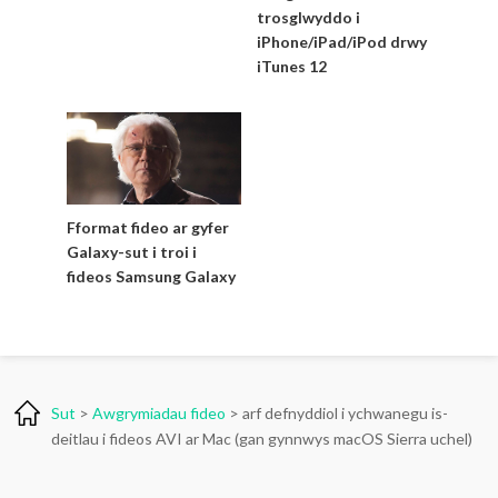
trosglwyddo i
iPhone/iPad/iPod drwy
iTunes 12
Fformat fideo ar gyfer
Galaxy-sut i troi i
fideos Samsung Galaxy
Sut
>
Awgrymiadau fideo
> arf defnyddiol i ychwanegu is-
deitlau i fideos AVI ar Mac (gan gynnwys macOS Sierra uchel)