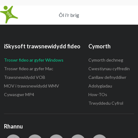
Ôl i'r brig
iSkysoft trawsnewidydd fideo
Cymorth
Troswr fideo ar gyfer Windows
Cymorth dechneg
Troswr fideo ar gyfer Mac
Cwestiynau cyffredin
Trawsnewidydd VOB
Canllaw defnyddiwr
MOV i trawsnewidydd WMV
Adolygiadau
Cywasgwr MP4
How-TOs
Trwyddedu Cyfrol
Rhannu