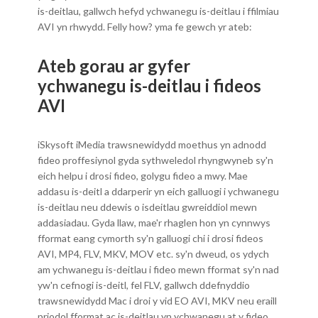
is-deitlau, gallwch hefyd ychwanegu is-deitlau i ffilmiau
AVI yn rhwydd. Felly how? yma fe gewch yr ateb:
Ateb gorau ar gyfer
ychwanegu is-deitlau i fideos
AVI
iSkysoft iMedia trawsnewidydd moethus yn adnodd
fideo proffesiynol gyda sythweledol rhyngwyneb sy'n
eich helpu i drosi fideo, golygu fideo a mwy. Mae
addasu is-deitl a ddarperir yn eich galluogi i ychwanegu
is-deitlau neu ddewis o isdeitlau gwreiddiol mewn
addasiadau. Gyda llaw, mae'r rhaglen hon yn cynnwys
fformat eang cymorth sy'n galluogi chi i drosi fideos
AVI, MP4, FLV, MKV, MOV etc. sy'n dweud, os ydych
am ychwanegu is-deitlau i fideo mewn fformat sy'n nad
yw'n cefnogi is-deitl, fel FLV, gallwch ddefnyddio
trawsnewidydd Mac i droi y vid EO AVI, MKV neu eraill
priodol fformat ac is-deitlau yn ychwanegu at y fideo.