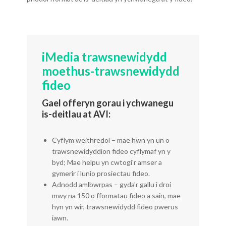
iMedia trawsnewidydd
moethus-trawsnewidydd
fideo
Gael offeryn gorau i ychwanegu
is-deitlau at AVI:
Cyflym weithredol – mae hwn yn un o
trawsnewidyddion fideo cyflymaf yn y
byd; Mae helpu yn cwtogi'r amser a
gymerir i lunio prosiectau fideo.
Adnodd amlbwrpas – gyda'r gallu i droi
mwy na 150 o fformatau fideo a sain, mae
hyn yn wir, trawsnewidydd fideo pwerus
iawn.