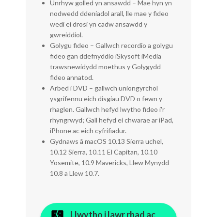
Unrhyw golled yn ansawdd – Mae hyn yn
nodwedd ddeniadol arall, lle mae y fideo
wedi ei drosi yn cadw ansawdd y
gwreiddiol.
Golygu fideo – Gallwch recordio a golygu
fideo gan ddefnyddio iSkysoft iMedia
trawsnewidydd moethus y Golygydd
fideo annatod.
Arbed i DVD – gallwch uniongyrchol
ysgrifennu eich disgiau DVD o fewn y
rhaglen. Gallwch hefyd lwytho fideo i'r
rhyngrwyd; Gall hefyd ei chwarae ar iPad,
iPhone ac eich cyfrifiadur.
Gydnaws â macOS 10.13 Sierra uchel,
10.12 Sierra, 10.11 El Capitan, 10.10
Yosemite, 10.9 Mavericks, Llew Mynydd
10.8 a Llew 10.7.
Llwytho i lawr rhad ac