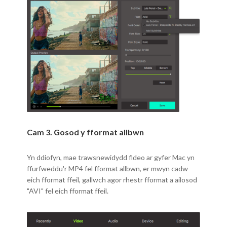
Cam 3. Gosod y fformat allbwn
Yn ddiofyn, mae trawsnewidydd fideo ar gyfer Mac yn
ffurfweddu'r MP4 fel fformat allbwn, er mwyn cadw
eich fformat ffeil, gallwch agor rhestr fformat a ailosod
"AVI" fel eich fformat ffeil.