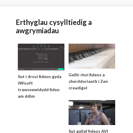
Erthyglau cysylltiedig a
awgrymiadau
Gellir rhoi fideos a
Sut i drosi fideos gyda
cherddoriaeth i Zen
iWisoft
creadigol
trawsnewidydd fideo
am ddim
Sut gallaf fideos AVI