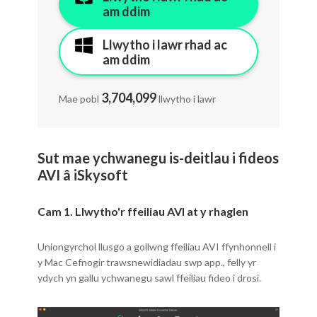
am ddim
Llwytho i lawr rhad ac
am ddim
3,704,099
Mae pobl
llwytho i lawr
Sut mae ychwanegu is-deitlau i fideos
AVI â iSkysoft
Cam 1. Llwytho'r ffeiliau AVI at y rhaglen
Uniongyrchol llusgo a gollwng ffeiliau AVI ffynhonnell i
y Mac Cefnogir trawsnewidiadau swp app., felly yr
ydych yn gallu ychwanegu sawl ffeiliau fideo i drosi.