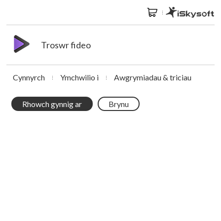
Troswr fideo
Cynnyrch
Ymchwilio i
Awgrymiadau & triciau
Rhowch gynnig ar
Brynu