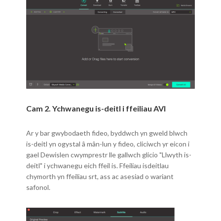
Cam 2. Ychwanegu is-deitl i ffeiliau AVI
Ar y bar gwybodaeth fideo, byddwch yn gweld blwch
is-deitl yn ogystal â mân-lun y fideo, cliciwch yr eicon i
gael Dewislen cwymprestr lle gallwch glicio "Llwyth is-
deitl" i ychwanegu eich ffeil is. Ffeiliau isdeitlau
chymorth yn ffeiliau srt, ass ac asesiad o wariant
safonol.