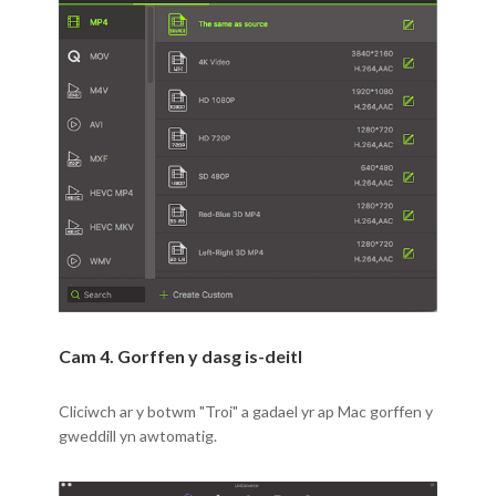
Cam 4. Gorffen y dasg is-deitl
Cliciwch ar y botwm "Troi" a gadael yr ap Mac gorffen y
gweddill yn awtomatig.