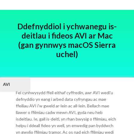
Ddefnyddiol i ychwanegu is-
deitlau i fideos AVI ar Mac
(gan gynnwys macOS Sierra
uchel)
AVI
Fel cynhwysydd ffeil eithaf cyffredin, awr AVI wedi'u
defnyddio yn eang i arbed data cyfryngau ac mae
ffeiliau AVI i'w gweld ar-lein ac all-lein. Bellach mae
llawer o ffilmiau cadw mewn AVI, gyda neu heb
isdeitlau. Ie, gall is-deitl, yn rhan bwysig o ffilmiau, eich
helpu i ddeall fideo yn well, yn enwedig pan byddwch
yn gwylio ffilmiau tramor. Ac os nad eich ffilmiau wedi