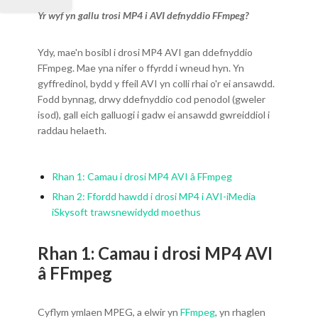
Yr wyf yn gallu trosi MP4 i AVI defnyddio FFmpeg?
Ydy, mae'n bosibl i drosi MP4 AVI gan ddefnyddio
FFmpeg. Mae yna nifer o ffyrdd i wneud hyn. Yn
gyffredinol, bydd y ffeil AVI yn colli rhai o'r ei ansawdd.
Fodd bynnag, drwy ddefnyddio cod penodol (gweler
isod), gall eich galluogi i gadw ei ansawdd gwreiddiol i
raddau helaeth.
Rhan 1: Camau i drosi MP4 AVI â FFmpeg
Rhan 2: Ffordd hawdd i drosi MP4 i AVI-iMedia
iSkysoft trawsnewidydd moethus
Rhan 1: Camau i drosi MP4 AVI
â FFmpeg
Cyflym ymlaen MPEG, a elwir yn
FFmpeg
, yn rhaglen