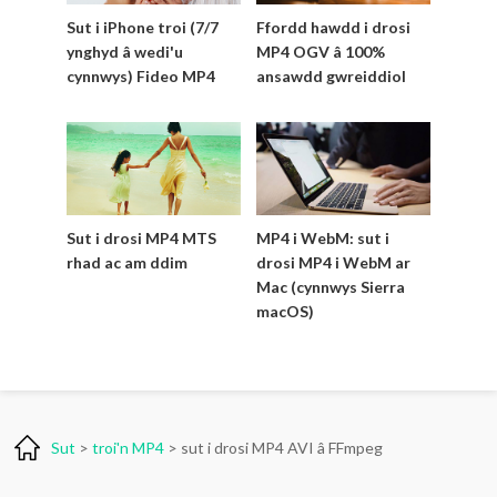
Sut i iPhone troi (7/7
Ffordd hawdd i drosi
ynghyd â wedi'u
MP4 OGV â 100%
cynnwys) Fideo MP4
ansawdd gwreiddiol
Sut i drosi MP4 MTS
MP4 i WebM: sut i
rhad ac am ddim
drosi MP4 i WebM ar
Mac (cynnwys Sierra
macOS)
Sut
>
troi'n MP4
> sut i drosi MP4 AVI â FFmpeg