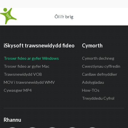
Ôl i'r brig
iSkysoft trawsnewidydd fideo
Cymorth
Troswr fideo ar gyfer Windows
Cymorth dechneg
Troswr fideo ar gyfer Mac
Cwestiynau cyffredin
Trawsnewidydd VOB
Canllaw defnyddiwr
MOV i trawsnewidydd WMV
Adolygiadau
Cywasgwr MP4
How-TOs
Trwyddedu Cyfrol
Rhannu