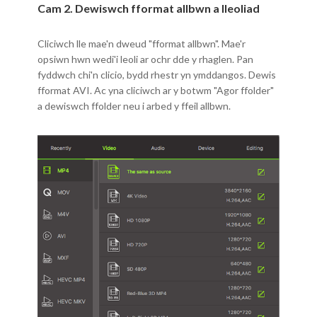
Cam 2. Dewiswch fformat allbwn a lleoliad
Cliciwch lle mae'n dweud "fformat allbwn". Mae'r
opsiwn hwn wedi'i leoli ar ochr dde y rhaglen. Pan
fyddwch chi'n clicio, bydd rhestr yn ymddangos. Dewis
fformat AVI. Ac yna cliciwch ar y botwm "Agor ffolder"
a dewiswch ffolder neu i arbed y ffeil allbwn.