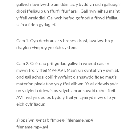
gallwch lawrlwytho am ddim ac y bydd yn eich galluogi i
drosi ffeiliau o un ffurf i ffurf arall. Gall hyn leihau maint
y ffeil wreiddiol. Gallwch hefyd gofnodi a ffrwd ffeiliau
sain a fideo gydag ef.
Cam 1. Cyn dechrau ar y broses drosi, lawrlwytho y
rhaglen FFmpeg yn eich system.
Cam 2. Ceir dau prif godau gallwch wneud cais er
mwyn troi y ffeil MP4 AVI. Mae'r un cyntaf yn y symlaf,
ond gall achosi colli rhywfaint o ansawdd fideo megis
materion pixelation yn y ffeil allbwn. Yr ail ddewis yw'r
un y dylech ddewis os ydych am ansawdd uchel ffeil
AVI hyd yn oed os bydd y ffeil yn cymryd mwy o le yn
eich cyfrifiadur.
a) opsiwn gyntaf: ffmpeg-i filename.mp4
filename.mp4.avi