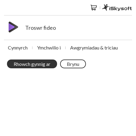
Troswr fideo
Cynnyrch
Ymchwilio i
Awgrymiadau & triciau
Rhowch gynnig ar
Brynu