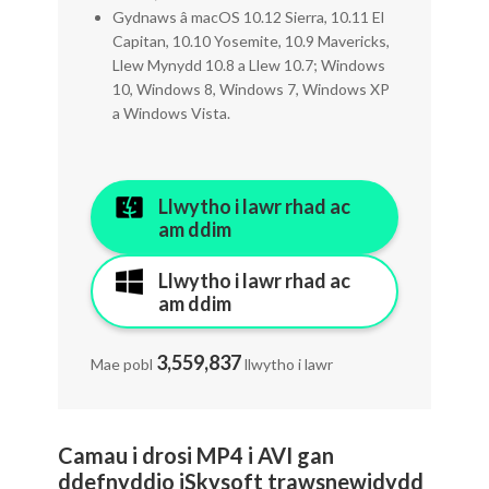
Gydnaws â macOS 10.12 Sierra, 10.11 El
Capitan, 10.10 Yosemite, 10.9 Mavericks,
Llew Mynydd 10.8 a Llew 10.7; Windows
10, Windows 8, Windows 7, Windows XP
a Windows Vista.
Llwytho i lawr rhad ac
am ddim
Llwytho i lawr rhad ac
am ddim
3,559,837
Mae pobl
llwytho i lawr
Camau i drosi MP4 i AVI gan
ddefnyddio iSkysoft trawsnewidydd