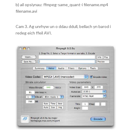
b) ail opsiynau: ffmpeg-same_quant-i filename.mp4
filename.avi
Cam 3. Ag unrhyw un o ddau ddull, bellach yn barod i
redeg eich ffeil AVI.