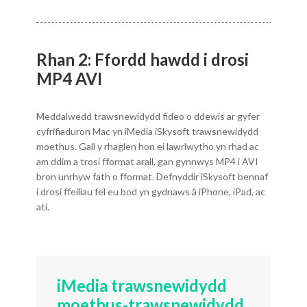
Rhan 2: Ffordd hawdd i drosi
MP4 AVI
Meddalwedd trawsnewidydd fideo o ddewis ar gyfer
cyfrifiaduron Mac yn iMedia iSkysoft trawsnewidydd
moethus. Gall y rhaglen hon ei lawrlwytho yn rhad ac
am ddim a trosi fformat arall, gan gynnwys MP4 i AVI
bron unrhyw fath o fformat. Defnyddir iSkysoft bennaf
i drosi ffeiliau fel eu bod yn gydnaws â iPhone, iPad, ac
ati.
iMedia trawsnewidydd
moethus-trawsnewidydd