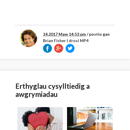
14,2017 Maw 14:53 pm
/ postio gan
Brian Fisher
i
drosi MP4
Erthyglau cysylltiedig a
awgrymiadau