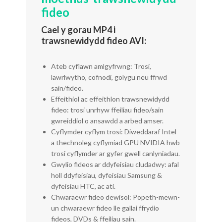
fideo
Cael y gorau MP4 i
trawsnewidydd fideo AVI:
Ateb cyflawn amlgyfrwng: Trosi,
lawrlwytho, cofnodi, golygu neu ffrwd
sain/fideo.
Effeithiol ac effeithlon trawsnewidydd
fideo: trosi unrhyw ffeiliau fideo/sain
gwreiddiol o ansawdd a arbed amser.
Cyflymder cyflym trosi: Diweddaraf Intel
a thechnoleg cyflymiad GPU NVIDIA hwb
trosi cyflymder ar gyfer gwell canlyniadau.
Gwylio fideos ar ddyfeisiau cludadwy: afal
holl ddyfeisiau, dyfeisiau Samsung &
dyfeisiau HTC, ac ati.
Chwaraewr fideo dewisol: Popeth-mewn-
un chwaraewr fideo lle gallai ffrydio
fideos, DVDs & ffeiliau sain.