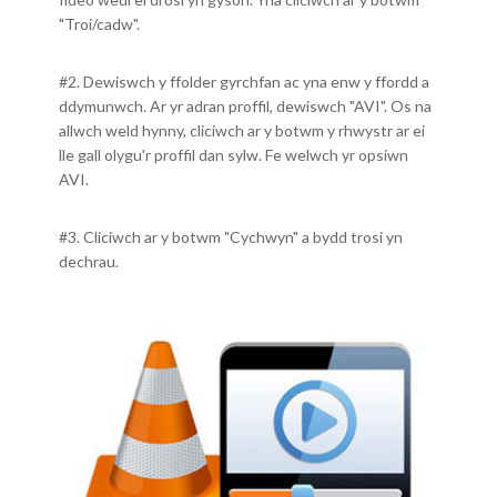
"Troi/cadw".
#2. Dewiswch y ffolder gyrchfan ac yna enw y ffordd a
ddymunwch. Ar yr adran proffil, dewiswch "AVI". Os na
allwch weld hynny, cliciwch ar y botwm y rhwystr ar ei
lle gall olygu'r proffil dan sylw. Fe welwch yr opsiwn
AVI.
#3. Cliciwch ar y botwm "Cychwyn" a bydd trosi yn
dechrau.