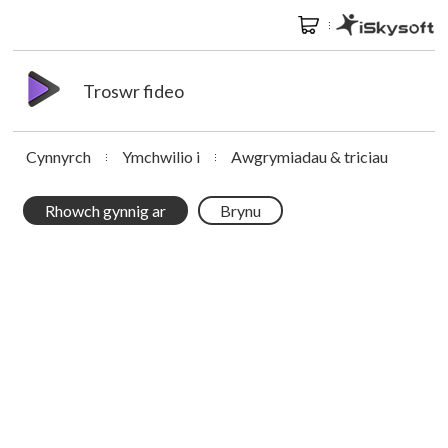
Troswr fideo
Cynnyrch
Ymchwilio i
Awgrymiadau & triciau
Rhowch gynnig ar
Brynu