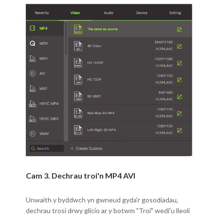
Cam 3. Dechrau troi'n MP4 AVI
Unwaith y byddwch yn gwneud gyda'r gosodiadau,
dechrau trosi drwy glicio ar y botwm "Troi" wedi'u lleoli