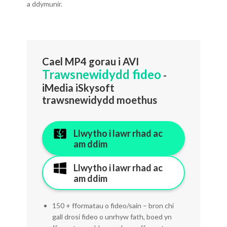
a ddymunir.
Cael MP4 gorau i AVI
Trawsnewidydd fideo
-
iMedia iSkysoft
trawsnewidydd moethus
Llwytho i lawr rhad ac
am ddim
Llwytho i lawr rhad ac
am ddim
150 + fformatau o fideo/sain – bron chi
gall drosi fideo o unrhyw fath, boed yn