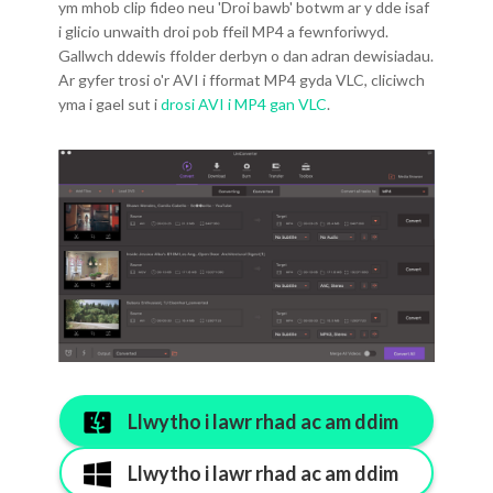
ym mhob clip fideo neu 'Droi bawb' botwm ar y dde isaf
i glicio unwaith droi pob ffeil MP4 a fewnforiwyd.
Gallwch ddewis ffolder derbyn o dan adran dewisiadau.
Ar gyfer trosi o'r AVI i fformat MP4 gyda VLC, cliciwch
yma i gael sut i
drosi AVI i MP4 gan VLC
.
Llwytho i lawr rhad ac am ddim
Llwytho i lawr rhad ac am ddim