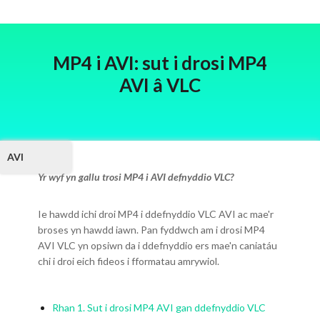
MP4 i AVI: sut i drosi MP4
AVI â VLC
AVI
Yr wyf yn gallu trosi MP4 i AVI defnyddio VLC?
Ie hawdd ichi droi MP4 i ddefnyddio VLC AVI ac mae'r
broses yn hawdd iawn. Pan fyddwch am i drosi MP4
AVI VLC yn opsiwn da i ddefnyddio ers mae'n caniatáu
chi i droi eich fideos i fformatau amrywiol.
Rhan 1. Sut i drosi MP4 AVI gan ddefnyddio VLC