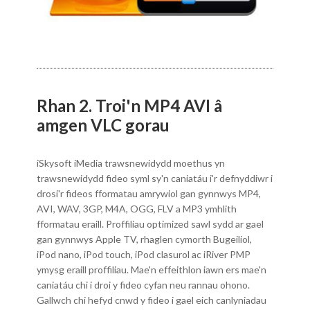
Rhan 2. Troi'n MP4 AVI â
amgen VLC gorau
iSkysoft iMedia trawsnewidydd moethus yn
trawsnewidydd fideo syml sy'n caniatáu i'r defnyddiwr i
drosi'r fideos fformatau amrywiol gan gynnwys MP4,
AVI, WAV, 3GP, M4A, OGG, FLV a MP3 ymhlith
fformatau eraill. Proffiliau optimized sawl sydd ar gael
gan gynnwys Apple TV, rhaglen cymorth Bugeiliol,
iPod nano, iPod touch, iPod clasurol ac iRiver PMP
ymysg eraill proffiliau. Mae'n effeithlon iawn ers mae'n
caniatáu chi i droi y fideo cyfan neu rannau ohono.
Gallwch chi hefyd cnwd y fideo i gael eich canlyniadau