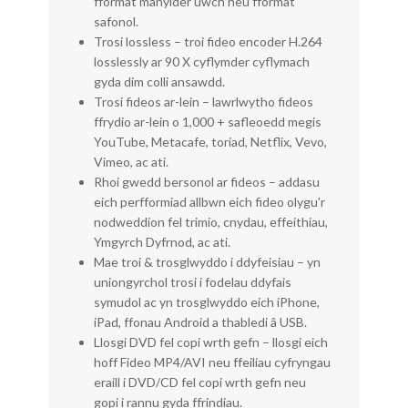
fformat manylder uwch neu fformat
safonol.
Trosi lossless – troi fideo encoder H.264
losslessly ar 90 X cyflymder cyflymach
gyda dim colli ansawdd.
Trosi fideos ar-lein – lawrlwytho fideos
ffrydio ar-lein o 1,000 + safleoedd megis
YouTube, Metacafe, toriad, Netflix, Vevo,
Vimeo, ac ati.
Rhoi gwedd bersonol ar fideos – addasu
eich perfformiad allbwn eich fideo olygu'r
nodweddion fel trimio, cnydau, effeithiau,
Ymgyrch Dyfrnod, ac ati.
Mae troi & trosglwyddo i ddyfeisiau – yn
uniongyrchol trosi i fodelau ddyfais
symudol ac yn trosglwyddo eich iPhone,
iPad, ffonau Android a thabledi â USB.
Llosgi DVD fel copi wrth gefn – llosgi eich
hoff Fideo MP4/AVI neu ffeiliau cyfryngau
eraill i DVD/CD fel copi wrth gefn neu
gopi i rannu gyda ffrindiau.