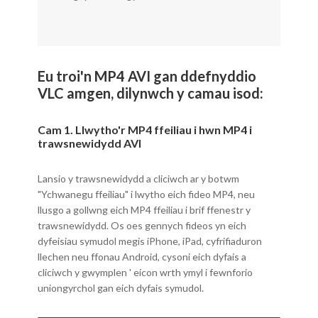
Eu troi'n MP4 AVI gan ddefnyddio
VLC amgen, dilynwch y camau isod:
Cam 1. Llwytho'r MP4 ffeiliau i hwn MP4 i
trawsnewidydd AVI
Lansio y trawsnewidydd a cliciwch ar y botwm
"Ychwanegu ffeiliau" i lwytho eich fideo MP4, neu
llusgo a gollwng eich MP4 ffeiliau i brif ffenestr y
trawsnewidydd. Os oes gennych fideos yn eich
dyfeisiau symudol megis iPhone, iPad, cyfrifiaduron
llechen neu ffonau Android, cysoni eich dyfais a
cliciwch y gwymplen ' eicon wrth ymyl i fewnforio
uniongyrchol gan eich dyfais symudol.