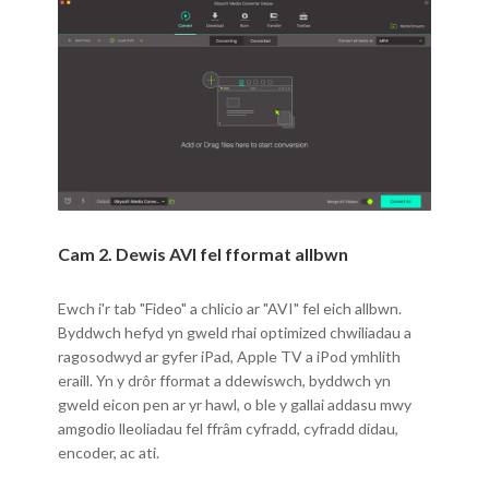
Cam 2. Dewis AVI fel fformat allbwn
Ewch i'r tab "Fideo" a chlicio ar "AVI" fel eich allbwn.
Byddwch hefyd yn gweld rhai optimized chwiliadau a
ragosodwyd ar gyfer iPad, Apple TV a iPod ymhlith
eraill. Yn y drôr fformat a ddewiswch, byddwch yn
gweld eicon pen ar yr hawl, o ble y gallai addasu mwy
amgodio lleoliadau fel ffrâm cyfradd, cyfradd didau,
encoder, ac ati.