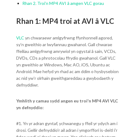
Rhan 2. Troi'n MP4 AVI â amgen VLC gorau
Rhan 1: MP4 troi at AVI â VLC
VLC
yn chwaraewr amlgyfrwng ffynhonnell agored,
sy'n gweithio ar lwyfannau gwahanol. Gall chwarae
ffeiliau amlgyfrwng amrywiol yn ogystal â sain, VCDs,
DVDs, CDs a phrotocolau ffrydio gwahanol. Gall VLC
yn gweithio ar Windows, Mac AO, iOS, Ubuntu ac
Android. Mae hefyd yn rhad ac am ddim o hysbysebion
ac nid yw'r olrhain gweithgareddau a gwybodaeth y
defnyddiwr.
Ymhlith y camau sydd angen eu troi'n MP4 AVI VLC
yn defnyddio:
#1. Yn yr adran gyntaf, ychwanegu y ffeil yr ydych am i
drosi. Gellir defnyddio'r ail adran i ymgorffori is-deitl i'r
fideo wedi ei drosi yn gyson. Yna cliciwch ar y botwm