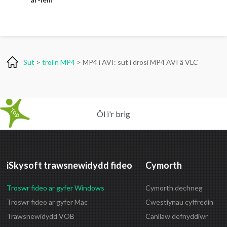
Sut
>
troi'n MP4
> MP4 i AVI: sut i drosi MP4 AVI â VLC
Ôl i'r brig
iSkysoft trawsnewidydd fideo
Cymorth
Troswr fideo ar gyfer Windows
Cymorth dechneg
Troswr fideo ar gyfer Mac
Cwestiynau cyffredin
Trawsnewidydd VOB
Canllaw defnyddiwr