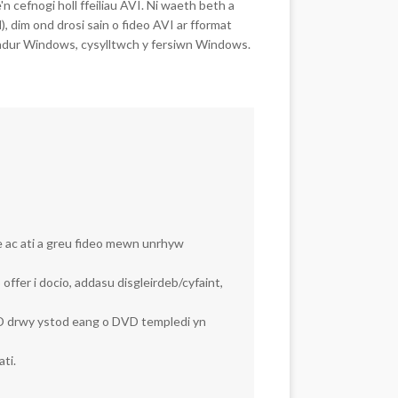
cefnogi holl ffeiliau AVI. Ni waeth beth a
), dim ond drosi sain o fideo AVI ar fformat
iadur Windows, cysylltwch y fersiwn Windows.
be ac ati a greu fideo mewn unrhyw
er i docio, addasu disgleirdeb/cyfaint,
VD drwy ystod eang o DVD templedi yn
ti.