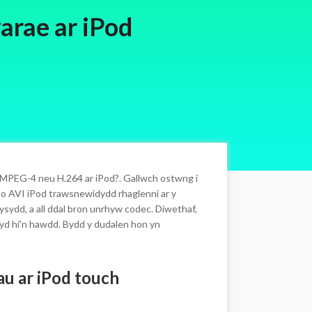
warae ar iPod
u MPEG-4 neu H.264 ar iPod?. Gallwch ostwng i
r o AVI iPod trawsnewidydd rhaglenni ar y
wysydd, a all ddal bron unrhyw codec. Diwethaf,
ryd hi'n hawdd. Bydd y dudalen hon yn
au ar iPod touch