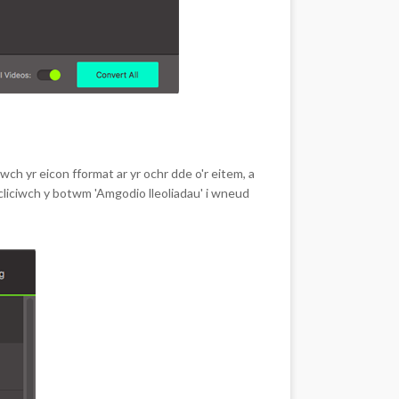
wch yr eicon fformat ar yr ochr dde o'r eitem, a
, cliciwch y botwm 'Amgodio lleoliadau' i wneud