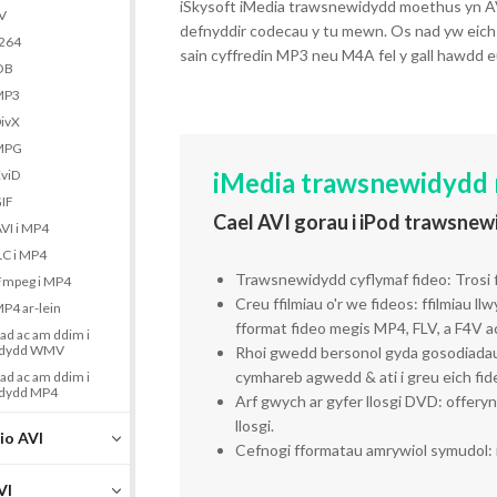
iSkysoft iMedia trawsnewidydd moethus yn AVI 
LV
defnyddir codecau y tu mewn. Os nad yw eich iPo
.264
sain cyffredin MP3 neu M4A fel y gall hawdd 
VOB
 MP3
DivX
 MPG
XviD
iMedia trawsnewidydd
GIF
Cael AVI gorau i iPod trawsnew
AVI i MP4
LC i MP4
Trawsnewidydd cyflymaf fideo: Trosi f
FFmpeg i MP4
Creu ffilmiau o'r we fideos: ffilmiau 
MP4 ar-lein
fformat fideo megis MP4, FLV, a F4V ac
had ac am ddim i
idydd WMV
Rhoi gwedd bersonol gyda gosodiadau 
cymhareb agwedd & ati i greu eich fid
had ac am ddim i
idydd MP4
Arf gwych ar gyfer llosgi DVD: offer
llosgi.
io AVI
Cefnogi fformatau amrywiol symudol: i
VI