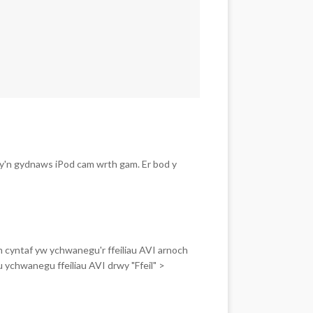
y'n gydnaws iPod cam wrth gam. Er bod y
m cyntaf yw ychwanegu'r ffeiliau AVI arnoch
u ychwanegu ffeiliau AVI drwy "Ffeil" >