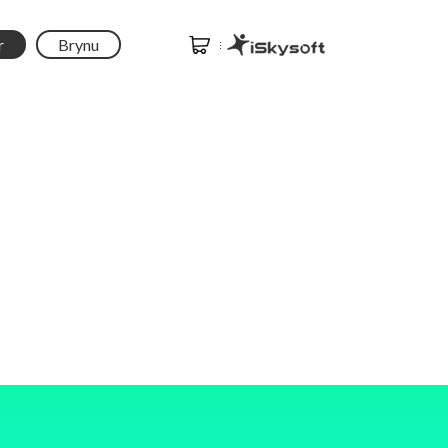
r
Brynu