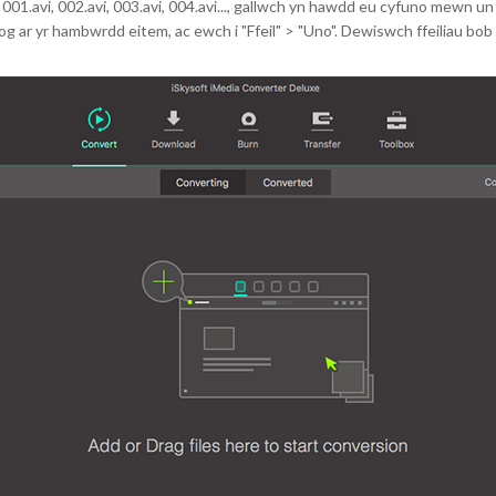
001.avi, 002.avi, 003.avi, 004.avi..., gallwch yn hawdd eu cyfuno mewn un 
sog ar yr hambwrdd eitem, ac ewch i "Ffeil" > "Uno". Dewiswch ffeiliau 