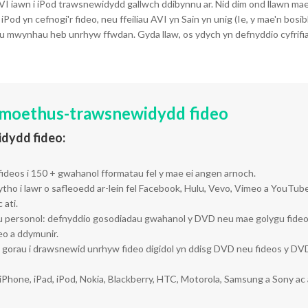
iawn i iPod trawsnewidydd gallwch ddibynnu ar. Nid dim ond llawn mae'n 
d yn cefnogi'r fideo, neu ffeiliau AVI yn Sain yn unig (Ie, y mae'n bosibl
eu mwynhau heb unrhyw ffwdan. Gyda llaw, os ydych yn defnyddio cyfrif
 moethus-trawsnewidydd fideo
idydd fideo:
ideos i 150 + gwahanol fformatau fel y mae ei angen arnoch.
llwytho i lawr o safleoedd ar-lein fel Facebook, Hulu, Vevo, Vimeo a YouTu
 ati.
personol: defnyddio gosodiadau gwahanol y DVD neu mae golygu fideo off
eo a ddymunir.
yn gorau i drawsnewid unrhyw fideo digidol yn ddisg DVD neu fideos y D
Phone, iPad, iPod, Nokia, Blackberry, HTC, Motorola, Samsung a Sony ac a