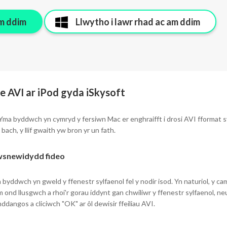
am ddim
Llwytho i lawr rhad ac am ddim
e AVI ar iPod gyda iSkysoft
a byddwch yn cymryd y fersiwn Mac er enghraifft i drosi AVI fformat s
h, y llif gwaith yw bron yr un fath.
awsnewidydd fideo
yddwch yn gweld y ffenestr sylfaenol fel y nodir isod. Yn naturiol, y ca
m ond llusgwch a rhoi'r gorau iddynt gan chwiliwr y ffenestr sylfaenol, ne
mddangos a cliciwch "OK" ar ôl dewisir ffeiliau AVI.