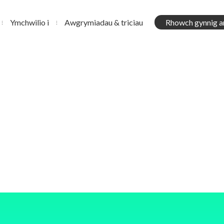
Ymchwilio i
Awgrymiadau & triciau
Rhowch gynnig a