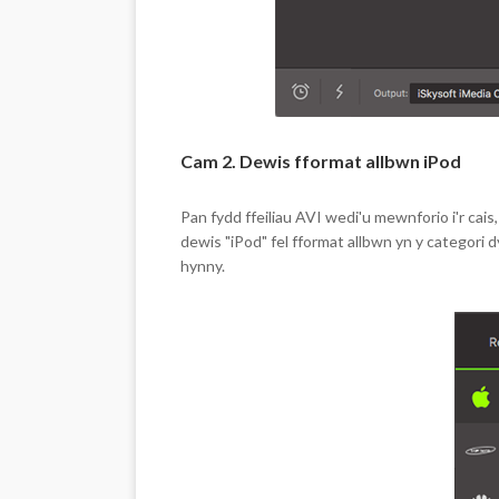
Cam 2. Dewis fformat allbwn iPod
Pan fydd ffeiliau AVI wedi'u mewnforio i'r cais
dewis "iPod" fel fformat allbwn yn y categori d
hynny.