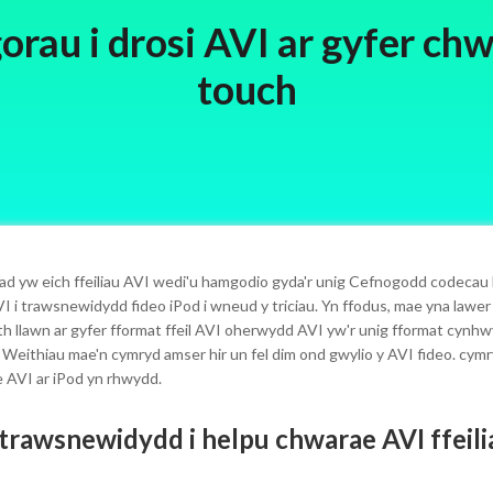
gorau i drosi AVI ar gyfer ch
touch
nad yw eich ffeiliau AVI wedi'u hamgodio gyda'r unig Cefnogodd codeca
VI i trawsnewidydd fideo iPod i wneud y triciau. Yn ffodus, mae yna lawe
orth llawn ar gyfer fformat ffeil AVI oherwydd AVI yw'r unig fformat cynh
Weithiau mae'n cymryd amser hir un fel dim ond gwylio y AVI fideo. cym
e AVI ar iPod yn rhwydd.
 trawsnewidydd i helpu chwarae AVI ffeili