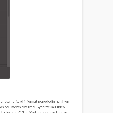
oll a fewnforiwyd i fformat penodedig gan hwn
s AVI mewn ciw trosi. Bydd ffeiliau fideo
lwch chwarae AVI ar iPod heb unrhyw ffwdan.