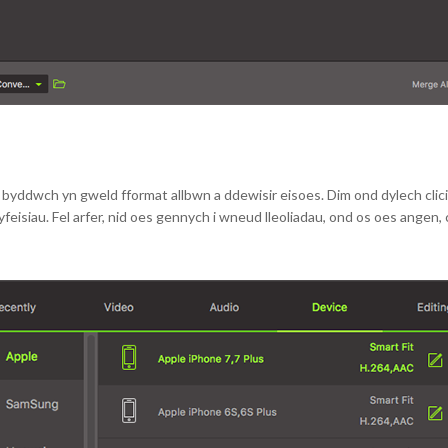
, byddwch yn gweld fformat allbwn a ddewisir eisoes. Dim ond dylech clici
yfeisiau. Fel arfer, nid oes gennych i wneud lleoliadau, ond os oes angen