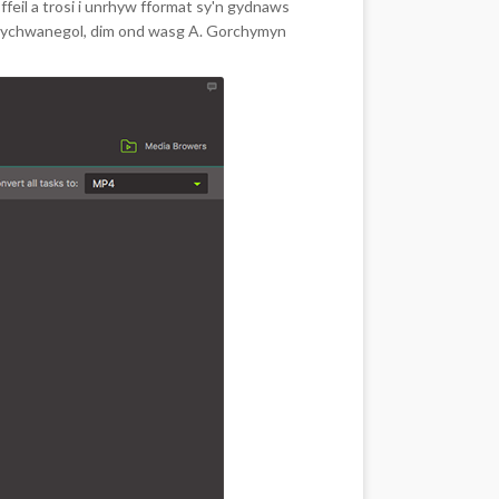
ffeil a trosi i unrhyw fformat sy'n gydnaws
bob ychwanegol, dim ond wasg A. Gorchymyn