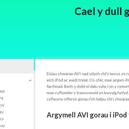
Cael y dull 
Eisiau chwarae AVI nad ydych chi'n lwcus os 
eich iPod ac wedi treial. Os ofer, mae angen A
farchnad. Beth y dylid ei dalu sylw i yn y cym
 AVI
mae cyflymder y trawsnewid yn bwysig hefyd. 
MP4
cyflwyno offeryn gorau i'ch helpu chi i chwara
MOV
M4V
Argymell AVI gorau i iPod
MKV
WMV