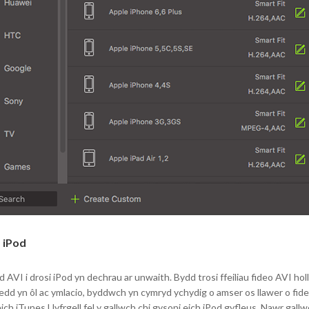
 iPod
dd AVI i drosi iPod yn dechrau ar unwaith. Bydd trosi ffeiliau fideo AVI h
dd yn ôl ac ymlacio, byddwch yn cymryd ychydig o amser os llawer o fideo
ch iTunes Llyfrgell fel y gallwch chi gysoni eich iPod gyfleus. Nawr gal