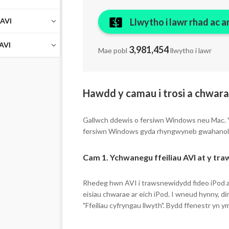
 AVI
Llwytho i lawr rhad ac 
 AVI
3,981,454
Mae pobl
llwytho i lawr
Hawdd y camau i trosi a chwara
Gallwch ddewis o fersiwn Windows neu Mac. Ym
fersiwn Windows gyda rhyngwyneb gwahanol bac
Cam 1. Ychwanegu ffeiliau AVI at y tr
Rhedeg hwn AVI i trawsnewidydd fideo iPod a b
eisiau chwarae ar eich iPod. I wneud hynny, di
"Ffeiliau cyfryngau llwyth". Bydd ffenestr yn y