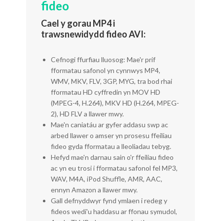
fideo
Cael y gorau MP4 i
trawsnewidydd fideo AVI:
Cefnogi ffurfiau lluosog: Mae'r prif
fformatau safonol yn cynnwys MP4,
WMV, MKV, FLV, 3GP, MYG, tra bod rhai
fformatau HD cyffredin yn MOV HD
(MPEG-4, H.264), MKV HD (H.264, MPEG-
2), HD FLV a llawer mwy.
Mae'n caniatáu ar gyfer addasu swp ac
arbed llawer o amser yn prosesu ffeiliau
fideo gyda fformatau a lleoliadau tebyg.
Hefyd mae'n darnau sain o'r ffeiliau fideo
ac yn eu trosi i fformatau safonol fel MP3,
WAV, M4A, iPod Shuffle, AMR, AAC,
ennyn Amazon a llawer mwy.
Gall defnyddwyr fynd ymlaen i redeg y
fideos wedi'u haddasu ar ffonau symudol,