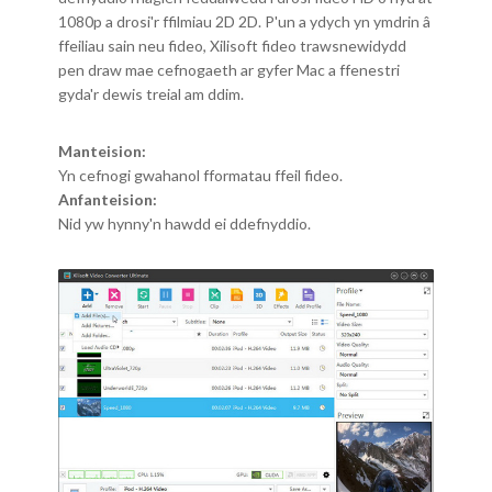
1080p a drosi'r ffilmiau 2D 2D. P'un a ydych yn ymdrin â
ffeiliau sain neu fideo, Xilisoft fideo trawsnewidydd
pen draw mae cefnogaeth ar gyfer Mac a ffenestri
gyda'r dewis treial am ddim.
Manteision:
Yn cefnogi gwahanol fformatau ffeil fideo.
Anfanteision:
Nid yw hynny'n hawdd ei ddefnyddio.