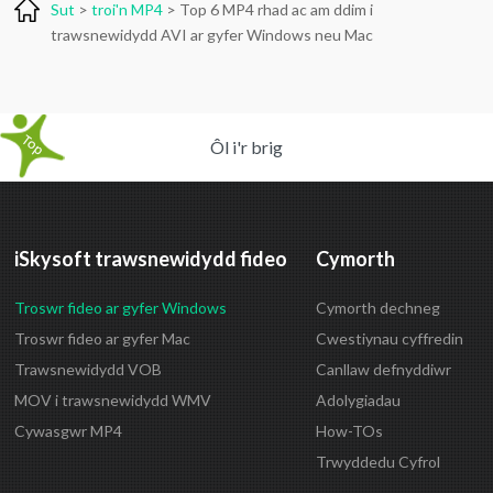
Sut
>
troi'n MP4
> Top 6 MP4 rhad ac am ddim i
trawsnewidydd AVI ar gyfer Windows neu Mac
Ôl i'r brig
iSkysoft trawsnewidydd fideo
Cymorth
Troswr fideo ar gyfer Windows
Cymorth dechneg
Troswr fideo ar gyfer Mac
Cwestiynau cyffredin
Trawsnewidydd VOB
Canllaw defnyddiwr
MOV i trawsnewidydd WMV
Adolygiadau
Cywasgwr MP4
How-TOs
Trwyddedu Cyfrol