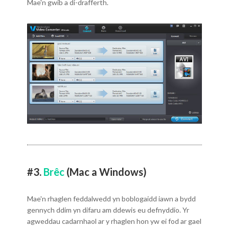
Mae'n gwib a di-drafferth.
#3.
Brêc
(Mac a Windows)
Mae'n rhaglen feddalwedd yn boblogaidd iawn a bydd
gennych ddim yn difaru am ddewis eu defnyddio. Yr
agweddau cadarnhaol ar y rhaglen hon yw ei fod ar gael