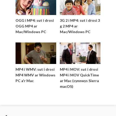
OGG i MP4: sut i drosi
3G 2 i MP4: sut i drosi 3
OGG MP4 ar
g 2 MP4 ar
Mac/Windows PC
Mac/Windows PC
MP4 i WMV: sut i drosi
MP4 i MOV: sut i drosi
MP4 WMV ar Windows
MP4 i MOV QuickTime
PC a'r Mac
ar Mac (cynnwys Sierra
macOS)