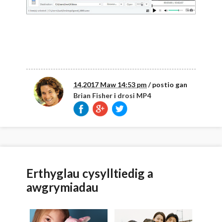
14,2017 Maw 14:53 pm
/ postio gan
Brian Fisher
i
drosi MP4
Erthyglau cysylltiedig a
awgrymiadau