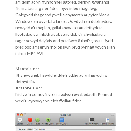
am ddim ac yn ffynhonnell agored, derbyn gwahanol
fformatau ar gyfer fideo, byw fideo rhagolwg,
Golygydd rhagosod gwell a chymorth ar gyfer Mac a
Windows yn ogystal â Linux. Os ydych yn ddefnyddiwr
newydd o'r rhaglen, gallai anawsterau defnyddio
lleoliadau cymhleth ac absenoldeb o'r chwiliadau a
ragosodwyd ddyfais ond peidiwch â rhoi'r gorau. Bydd
brêc bob amser yn rhoi opsiwn pryd bynnag ydych allan
i drosi MP4 AVI.
Manteision:
Rhyngwyneb hawdd ei ddefnyddio ac yn hawdd i'w
defnyddio.
Anfanteision:
Nid yw'n cefnogi i greu a golygu gwybodaeth Pennod
wedi'u cynnwys yn eich ffeiliau fideo.