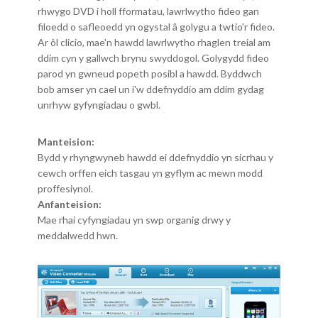
rhwygo DVD i holl fformatau, lawrlwytho fideo gan
filoedd o safleoedd yn ogystal â golygu a twtio'r fideo.
Ar ôl clicio, mae'n hawdd lawrlwytho rhaglen treial am
ddim cyn y gallwch brynu swyddogol. Golygydd fideo
parod yn gwneud popeth posibl a hawdd. Byddwch
bob amser yn cael un i'w ddefnyddio am ddim gydag
unrhyw gyfyngiadau o gwbl.
Manteision:
Bydd y rhyngwyneb hawdd ei ddefnyddio yn sicrhau y
cewch orffen eich tasgau yn gyflym ac mewn modd
proffesiynol.
Anfanteision:
Mae rhai cyfyngiadau yn swp organig drwy y
meddalwedd hwn.