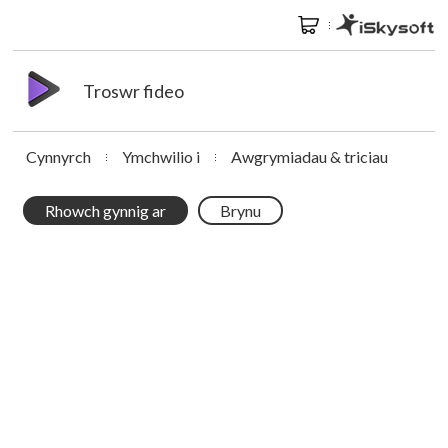
Troswr fideo
Cynnyrch
Ymchwilio i
Awgrymiadau & triciau
Rhowch gynnig ar
Brynu