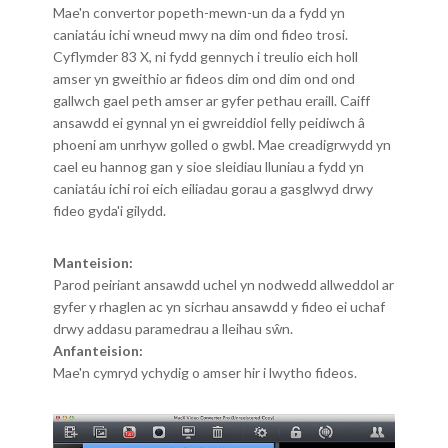
Mae'n convertor popeth-mewn-un da a fydd yn
caniatáu ichi wneud mwy na dim ond fideo trosi.
Cyflymder 83 X, ni fydd gennych i treulio eich holl
amser yn gweithio ar fideos dim ond dim ond ond
gallwch gael peth amser ar gyfer pethau eraill. Caiff
ansawdd ei gynnal yn ei gwreiddiol felly peidiwch â
phoeni am unrhyw golled o gwbl. Mae creadigrwydd yn
cael eu hannog gan y sioe sleidiau lluniau a fydd yn
caniatáu ichi roi eich eiliadau gorau a gasglwyd drwy
fideo gyda'i gilydd.
Manteision:
Parod peiriant ansawdd uchel yn nodwedd allweddol ar
gyfer y rhaglen ac yn sicrhau ansawdd y fideo ei uchaf
drwy addasu paramedrau a lleihau sŵn.
Anfanteision:
Mae'n cymryd ychydig o amser hir i lwytho fideos.