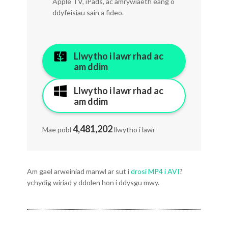
Apple TV, iPads, ac amrywiaeth eang o
ddyfeisiau sain a fideo.
Llwytho i lawr rhad ac
am ddim
Llwytho i lawr rhad ac
am ddim
4,481,205
Mae pobl
llwytho i lawr
Am gael arweiniad manwl ar sut i
drosi MP4 i AVI
?
ychydig wiriad y ddolen hon i ddysgu mwy.