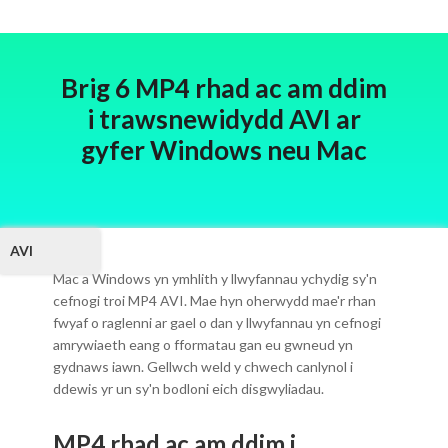
Brig 6 MP4 rhad ac am ddim
i trawsnewidydd AVI ar
gyfer Windows neu Mac
AVI
Mac a Windows yn ymhlith y llwyfannau ychydig sy'n
cefnogi troi MP4 AVI. Mae hyn oherwydd mae'r rhan
fwyaf o raglenni ar gael o dan y llwyfannau yn cefnogi
amrywiaeth eang o fformatau gan eu gwneud yn
gydnaws iawn. Gellwch weld y chwech canlynol i
ddewis yr un sy'n bodloni eich disgwyliadau.
MP4 rhad ac am ddim i