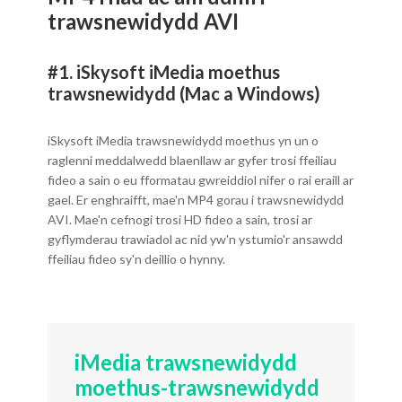
trawsnewidydd AVI
#1. iSkysoft iMedia moethus
trawsnewidydd (Mac a Windows)
iSkysoft iMedia trawsnewidydd moethus yn un o
raglenni meddalwedd blaenllaw ar gyfer trosi ffeiliau
fideo a sain o eu fformatau gwreiddiol nifer o rai eraill ar
gael. Er enghraifft, mae'n MP4 gorau i trawsnewidydd
AVI. Mae'n cefnogi trosi HD fideo a sain, trosi ar
gyflymderau trawiadol ac nid yw'n ystumio'r ansawdd
ffeiliau fideo sy'n deillio o hynny.
iMedia trawsnewidydd
moethus-trawsnewidydd