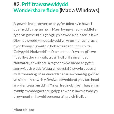
#2.
Prif trawsnewidydd
Wondershare fideo
(Mac a Windows)
A gewch byth convertor ar gyfer fideo sy'n haws i
ddefnyddio nag un hwn. Mae rhyngwyneb greddfol a
fydd yn gwneud eu golygu yn hawdd a phleserus iawn.
Dibynadwyedd y meddalwedd yn yr un mor uchel ac y
bydd hynny'n gweithio bob amser er budd i chi fel
Golygydd. Nodweddion i'r amserlenni'r yn un-glic we
fideo llwytho yn gwib, trosi i holl brif sain a fideo
fformatau, chwiliadau a ragosodwyd barod ar gyfer
amrywiaeth o ddyfeisiau yn ogystal â swp-brosesu a
multithreading. Mae diweddariadau awtomatig gwiriad
yn sicrhau y cewch y fersiwn diweddaraf yn y farchnad
ar gyfer treial am ddim. Yn gyffredinol, mae'r rhaglen yn
cynnig swyddogaethau golygu pwerus iawn a fydd yn
ei gwneud yn hawdd personalizing eich ffeiliau.
Manteision: