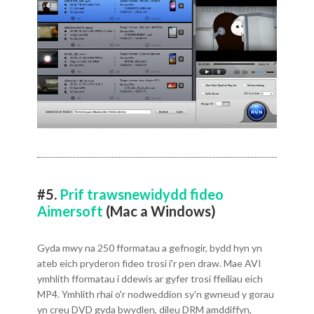
#5.
Prif trawsnewidydd fideo
Aimersoft
(Mac a Windows)
Gyda mwy na 250 fformatau a gefnogir, bydd hyn yn
ateb eich pryderon fideo trosi i'r pen draw. Mae AVI
ymhlith fformatau i ddewis ar gyfer trosi ffeiliau eich
MP4. Ymhlith rhai o'r nodweddion sy'n gwneud y gorau
yn creu DVD gyda bwydlen, dileu DRM amddiffyn,