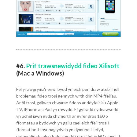
#6.
Prif trawsnewidydd fideo Xilisoft
(Mac a Windows)
Fel yr awgryma'r enw, bydd yn eich pen draw ateb i holl
broblemau fideo trosi gennych wrth drin MP4 ffeiliau.
Ar ôl trosi, gallwch chwarae fideos ar ddyfeisiau Apple
TV, iPhone ac iPad yn rhwydd. Ei gyfradd cydnawsedd
yn uchel iawn gyda chymorth ar gyfer dros 160 o
fformatau a byddwch yn gallu cael eich ffeil trosi i
fformat beth bynnag ydych yn dymuno. Hefyd,
defnyddio rhaglen feddalwedd i drosi fideo HD o hyd at