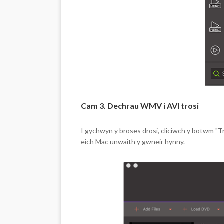
Cam 3. Dechrau WMV i AVI trosi
I gychwyn y broses drosi, cliciwch y botwm "Tr
eich Mac unwaith y gwneir hynny.