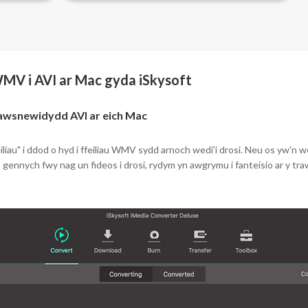
WMV i AVI ar Mac gyda iSkysoft
rawsnewidydd AVI ar eich Mac
iau" i ddod o hyd i ffeiliau WMV sydd arnoch wedi'i drosi. Neu os yw'n we
ennych fwy nag un fideos i drosi, rydym yn awgrymu i fanteisio ar y traws