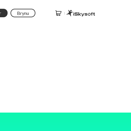
r
Brynu