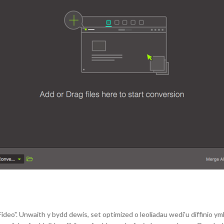
ideo". Unwaith y bydd dewis, set optimized o leoliadau wedi'u diffinio ym