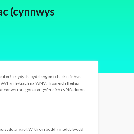
ac (cynnwys
ter? os ydych, bydd angen i chi drosi'r hyn
u AVI yn hytrach na WMV. Trosi eich ffeiliau
'r convertors gorau ar gyfer eich cyfrifiaduron
au sydd ar gael. Wrth ein bodd y meddalwedd