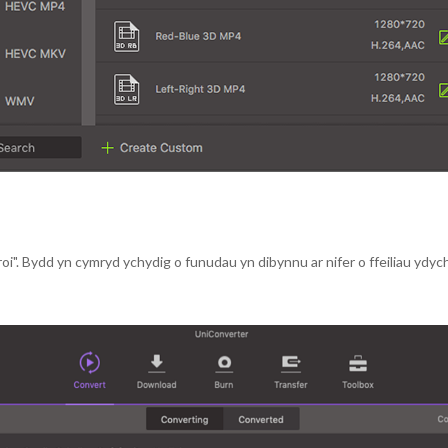
oi". Bydd yn cymryd ychydig o funudau yn dibynnu ar nifer o ffeiliau ydych