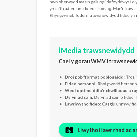
hwn oherwydd mae'n galluogi defnyddwyr i olyg
yn faith a/neu uno fideos lluosog. Mae'r traws
Rhyngwyneb fodern trawsnewidydd fideo yn red
iMedia trawsnewidydd
Cael y gorau WMV i trawsnewid
Droi pob fformat poblogaidd:
Trosi 
Fideo personol:
Rhoi gwedd bersonol 
Wedi optimeiddio'r chwiliadau a r
Dyfyniad sain:
Dyfyniad sain o fideo 
Lawrlwytho fideo:
Casglu unrhyw fide
Llwytho i lawr rhad ac 