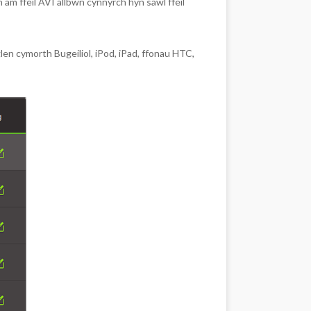
am ffeil AVI allbwn cynnyrch hyn sawl ffeil
len cymorth Bugeiliol, iPod, iPad, ffonau HTC,