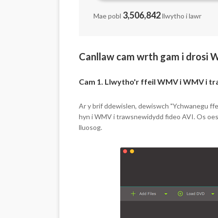
3,506,842
Mae pobl
llwytho i lawr
Canllaw cam wrth gam i drosi 
Cam 1. Llwytho'r ffeil WMV i WMV i t
Ar y brif ddewislen, dewiswch "Ychwanegu ffeil
hyn i WMV i trawsnewidydd fideo AVI. Os oes g
lluosog.