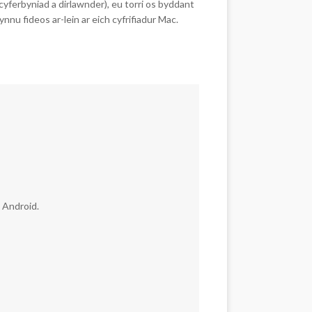
yferbyniad a dirlawnder), eu torri os byddant
nu fideos ar-lein ar eich cyfrifiadur Mac.
u Android.