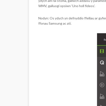
ydych am rai stoma, gallwch addasu y paramedr
WMV, galluogi opsiwn 'Uno holl fideos'.
Nodyn: Os ydych yn defnyddio ffeiliau ar gyfer
ffonau Samsung ac ati.