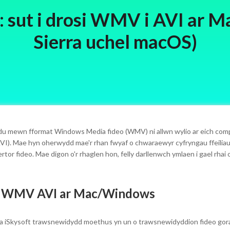
 sut i drosi WMV i AVI ar M
Sierra uchel macOS)
du mewn fformat Windows Media fideo (WMV) ni allwn wylio ar eich compu
in (AVI). Mae hyn oherwydd mae'r rhan fwyaf o chwaraewyr cyfryngau ffeilia
or fideo. Mae digon o'r rhaglen hon, felly darllenwch ymlaen i gael rhai o
si WMV AVI ar Mac/Windows
dia iSkysoft trawsnewidydd moethus yn un o trawsnewidyddion fideo gor