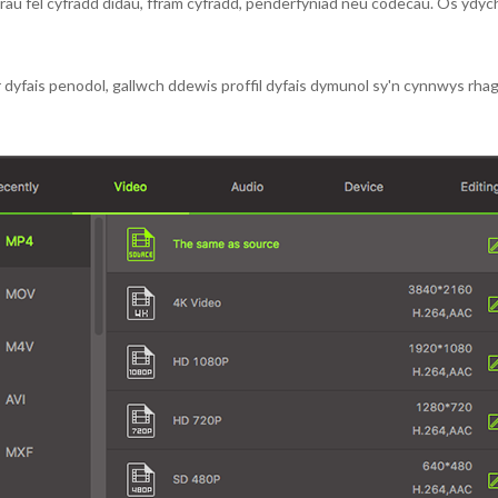
au fel cyfradd didau, ffrâm cyfradd, penderfyniad neu codecau. Os ydych 
 dyfais penodol, gallwch ddewis proffil dyfais dymunol sy'n cynnwys rhag