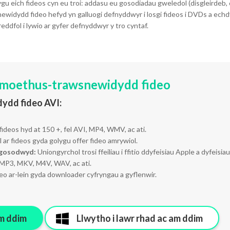
u eich fideos cyn eu troi: addasu eu gosodiadau gweledol (disgleirdeb, c
newidydd fideo hefyd yn galluogi defnyddwyr i losgi fideos i DVDs a echdyn
dfol i lywio ar gyfer defnyddwyr y tro cyntaf.
 moethus-trawsnewidydd fideo
ydd fideo AVI:
fideos hyd at 150 +, fel AVI, MP4, WMV, ac ati.
ar fideos gyda golygu offer fideo amrywiol.
agosodwyd:
Uniongyrchol trosi ffeiliau i ffitio ddyfeisiau Apple a dyfeisia
i MP3, MKV, M4V, WAV, ac ati.
o ar-lein gyda downloader cyfryngau a gyflenwir.
am ddim
Llwytho i lawr rhad ac am ddim