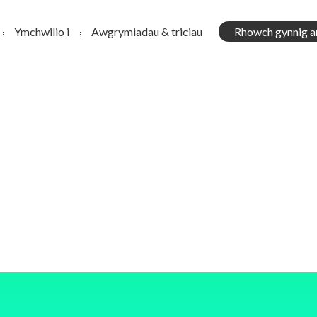
Ymchwilio i
Awgrymiadau & triciau
Rhowch gynnig a