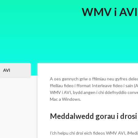
WMV i AVI:
AVI
A oes gennych griw o ffilmiau neu gyfres dele
ffeiliau fideo i fformat Interleave fideo i sa
WMV i AVI, bydd angen i chi ddefnyddio convert
Mac a Windows.
Meddalwedd gorau i dro
I'ch helpu chi droi eich fideos WMV AVI, iMe