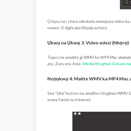
Ọ bụrụ na ị chọrọ mbubata mmepụta video ka Ap
nwere. Ọ dịghị aka Ntọala achọrọ.
Ụkwụ na Ụkwụ 3: Video edezi (Nhọrọ)
Tupu ị na-amalite gị WMV ka WP4 Mac akakaba
atụ. Zuru ezu Ama:
iMedia Ntụgharị Deluxe m
Nzọụkwụ 4: Malite WMV ka MP4 Mac 
See "Ụka" button na-amalite n'ịtụgharị WMV f
enwe Farisii na Internet.