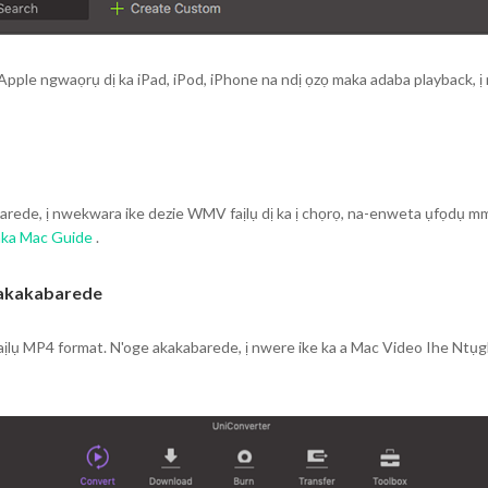
ple ngwaọrụ dị ka iPad, iPod, iPhone na ndị ọzọ maka adaba playback, ị 
rede, ị nwekwara ike dezie WMV faịlụ dị ka ị chọrọ, na-enweta ụfọdụ 
aka Mac Guide
.
akakabarede
aịlụ MP4 format. N'oge akakabarede, ị nwere ike ka a Mac Video Ihe Ntụg