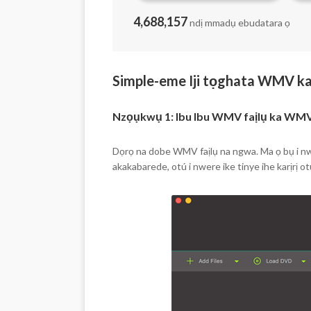
4,688,157
ndị mmadụ ebudatara ọ
Simple-eme Iji tọghata WMV k
Nzọụkwụ 1: Ibu Ibu WMV faịlụ ka WM
Dọrọ na dobe WMV faịlụ na ngwa. Ma ọ bụ i nw
akakabarede, otú i nwere ike tinye ihe karịrị otu