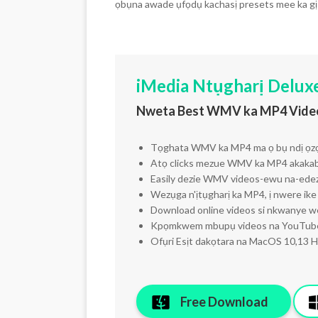
ọbụna awade ụfọdụ kachasị presets mee ka g
iMedia Ntụgharị Deluxe
Nweta Best WMV ka MP4 Video
Tọghata WMV ka MP4 ma ọ bụ ndị ọzọ 
Atọ clicks mezue WMV ka MP4 akakab
Easily dezie WMV videos-ewu na-edez
Wezụga n'ịtụgharị ka MP4, ị nwere i
Download online videos si nkwanye we
Kpọmkwem mbupụ videos na YouTube,
Ofụri Esịt dakọtara na MacOS 10,13 Hig
Free Download