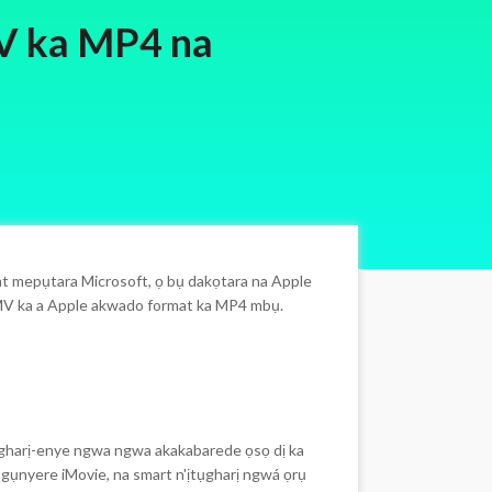
V ka MP4 na
)
at mepụtara Microsoft, ọ bụ dakọtara na Apple
 WMV ka a Apple akwado format ka MP4 mbụ.
tụgharị-enye ngwa ngwa akakabarede ọsọ dị ka
gụnyere iMovie, na smart n'ịtụgharị ngwá ọrụ