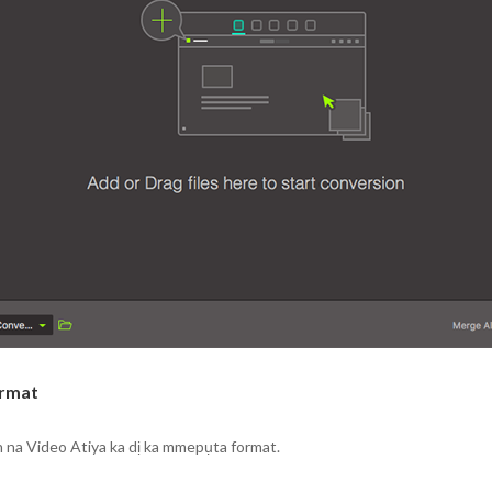
ormat
n na Video Atiya ka dị ka mmepụta format.