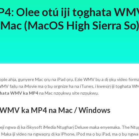
: Olee otú iji tọghata WM
Mac (MacOS High Sierra So
pple ahịa, gụnyere Mac ọrụ na iPad ọrụ. Ezie WMV bụ a dị ọkụ video form
WMV faịlụ na iMovie ma ọ bụ orgnize ha na iTunes, i kwesịrị iji tọghata
hata WMV ka MP4
na Mac nzọụkwụ site nzọụkwụ.
a WMV ka MP4 na Mac / Windows
a-eji ngwa dị ka iSkysoft iMedia Ntụgharị Deluxe maka enyemaka. The N
aka iji video na ngwaọrụ dị ka iPhone, iPod ma ọ bụ iPad, ma ọ bụ ngwa 