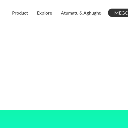
Product
Explore
Atụmatụ & Aghụghọ
MEGO