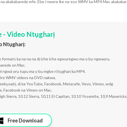
ị na akakabarede mfe. Ebe i nwere ike na-eso WMV ka MP4 Mac akakabar
 - Video Ntụgharị
 Ntụgharị:
formats ka na na na dị iche iche egwuregwu ma ọ bụ ngwaọrụ.
arede on Mac.
i ngwá ọrụ tupu ma ọ bụ mgbe n'ịtụgharị ka MP4.
ke ire WMV videos na DVD nakwa.
ebụsaịtị, dị ka YouTube, Facebook, Metacafe, Vevo, Vimeo, wdg
 Facebook na Vimeo on Mac.
h Sierra, 10.12 Sierra, 10,11 El Capitan, 10.10 Yosemite, 10,9 Mavericks
Free Download