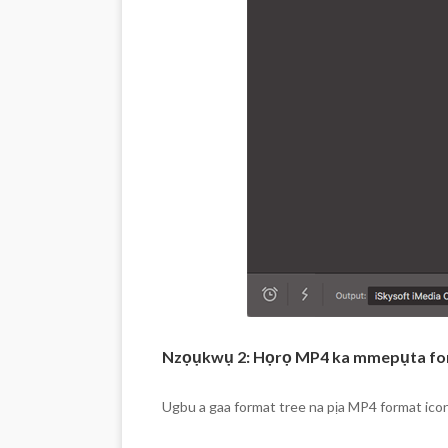
Nzọụkwụ 2: Họrọ MP4 ka mmepụta f
Ugbu a gaa format tree na pịa MP4 format ico