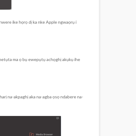
nwere ike họrọ dị ka nke Apple ngwaọrụ i
mmetụta ma ọ bụ ewepụtụ achọghị akụkụ ihe
harị na-akpaghị aka na-agba ọsọ ndabere na-