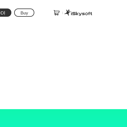
DỊ
Buy