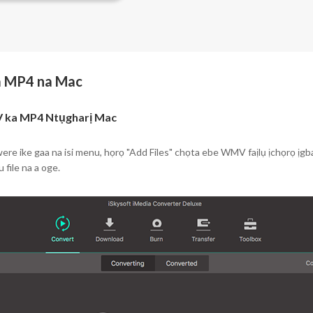
a MP4 na Mac
V ka MP4 Ntụgharị Mac
ere ike gaa na isi menu, họrọ "Add Files" chọta ebe WMV faịlụ ịchọrọ
 file na a oge.