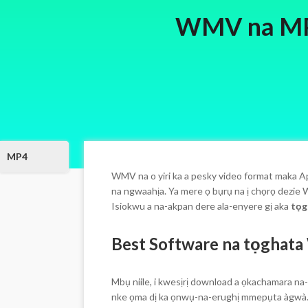
WMV na MP4
MP4
WMV na o yiri ka a pesky video format maka A
na ngwaahịa. Ya mere ọ bụrụ na ị chọrọ dezie 
Isiokwu a na-akpan dere ala-enyere gị aka
tọg
Best Software na tọghat
Mbụ niile, i kwesịrị download a ọkachamara n
nke ọma dị ka ọnwụ-na-erughị mmepụta àgwà. M