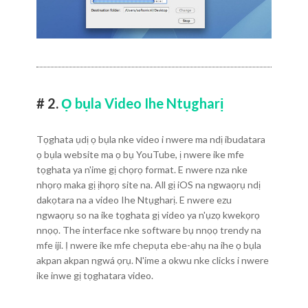
# 2.
Ọ bụla Video Ihe Ntụgharị
Tọghata ụdị ọ bụla nke video i nwere ma ndị ibudatara
ọ bụla website ma ọ bụ YouTube, ị nwere ike mfe
tọghata ya n'ime gị chọrọ format. E nwere nza nke
nhọrọ maka gị ịhọrọ site na. All gị iOS na ngwaọrụ ndị
dakọtara na a video Ihe Ntụgharị. E nwere ezu
ngwaọrụ so na ike tọghata gị video ya n'ụzọ kwekọrọ
nnọọ. The interface nke software bụ nnọọ trendy na
mfe iji. Ị nwere ike mfe chepụta ebe-ahụ na ihe ọ bụla
akpan akpan ngwá ọrụ. N'ime a okwu nke clicks i nwere
ike inwe gị tọghatara video.