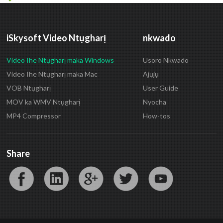
iSkysoft Video Ntụgharị
nkwado
Video Ihe Ntụgharị maka Windows
Usoro Nkwado
Video Ihe Ntụgharị maka Mac
Ajụjụ
VOB Ntụgharị
User Guide
MOV ka WMV Ntụgharị
Nyocha
MP4 Compressor
How-tos
Share