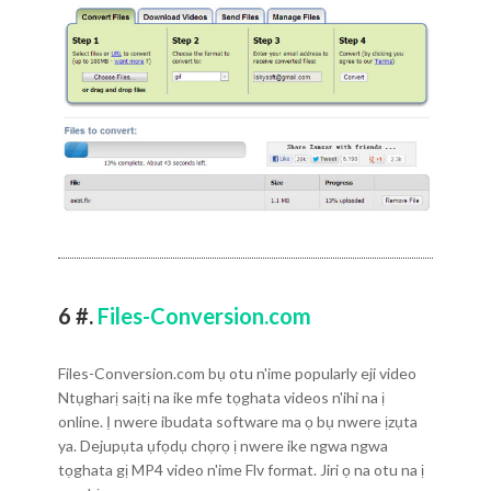
6 #.
Files-Conversion.com
Files-Conversion.com bụ otu n'ime popularly eji video
Ntụgharị saịtị na ike mfe tọghata videos n'ihi na ị
online. Ị nwere ibudata software ma ọ bụ nwere ịzụta
ya. Dejupụta ụfọdụ chọrọ ị nwere ike ngwa ngwa
tọghata gị MP4 video n'ime Flv format. Jiri ọ na otu na ị