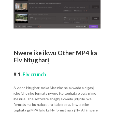
Nwere ike ikwu Other MP4 ka
Flv Ntụgharị
# 1.
Flv crunch
A video Ntụgharị maka Mac nke na-akwado a dịgasị
iche iche nke formats nwere ike tọghata ọ bụla n'ime
ihe niile. The software anaghị akwado ụdị nile nke
formats ma bụ n'aka pụrụ ịdabere na. Ị nwere ike
tọghata gị MP4 faịlụ ka Flv format na a jiffy. All i nwere