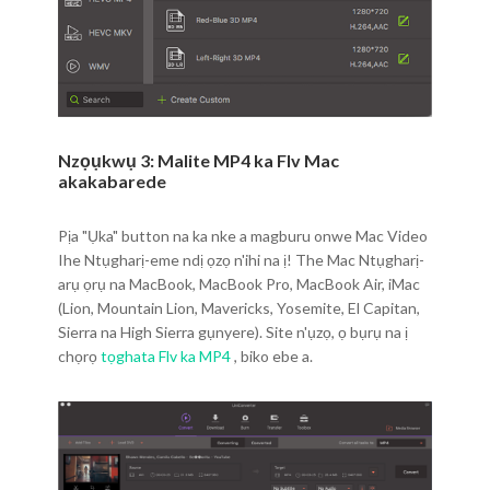
Nzọụkwụ 3: Malite MP4 ka Flv Mac
akakabarede
Pịa "Ụka" button na ka nke a magburu onwe Mac Video
Ihe Ntụgharị-eme ndị ọzọ n'ihi na ị! The Mac Ntụgharị-
arụ ọrụ na MacBook, MacBook Pro, MacBook Air, iMac
(Lion, Mountain Lion, Mavericks, Yosemite, El Capitan,
Sierra na High Sierra gụnyere). Site n'ụzọ, ọ bụrụ na ị
chọrọ
tọghata Flv ka MP4
, biko ebe a.