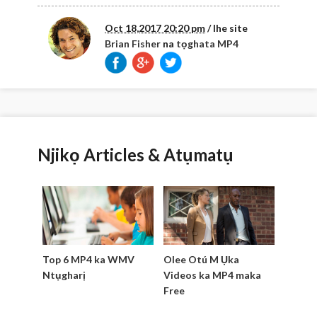
Oct 18,2017 20:20 pm
/ Ihe site
Brian Fisher
na
tọghata MP4
Njikọ Articles & Atụmatụ
Top 6 MP4 ka WMV
Olee Otú M Ụka
Ntụgharị
Videos ka MP4 maka
Free