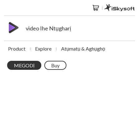
video Ihe Ntụgharị
Product
Explore
Atụmatụ & Aghụghọ
MEGODỊ
Buy