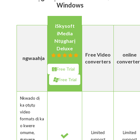
Windows
iSkysoft
iMedia
Ntụgharị
Deluxe
Free Video
online
ngwaahịa
converters
converter
Free Trial
Free Trial
Nkwado dị
ka ọtụtụ
video
formats dị ka
o kwere
omume,
Limited
Limited
gụnyere
support
support