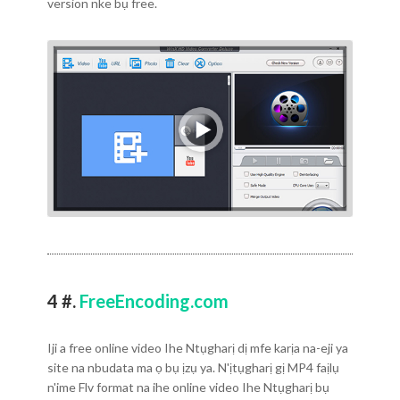
version nke bụ free.
4 #.
FreeEncoding.com
Iji a free online video Ihe Ntụgharị dị mfe karịa na-eji ya
site na nbudata ma ọ bụ ịzụ ya. N'ịtụgharị gị MP4 faịlụ
n'ime Flv format na ihe online video Ihe Ntụgharị bụ