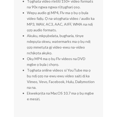
Tọghata video n'etiti 150+ video formats
na 90x ngwa ngwa n'ịtụgharị ọsọ.
Wepụ audio gị MP4, Flv ma ọ bụ ọ bụla
video faịlụ. Ọ na-atọghata video / audio ka
MP3, WAV, AC3, AAC, AIFF, WMA na ndị
ọzọ audio formats.
Akuku, mkpụbelata, bugharia, tinye
ndepụta okwu, watermarks ma ọ bụ ndị
ọzọ mmetụta gị video-ewu na-video
nchịkọta akụkọ.
Ọkụ MP4 ma ọ bụ Flv videos na DVD
mgbe ọ bụla ị chọrọ.
Tọghata online videos si YouTube ma ọ
bụ ndị ọzọ na-ewu ewu video saịtị dị ka
Vimeo, Vevo, Facebook, Hulu, Dailymotion
na na.
Ekwekọrịta na MacOS 10.7 ma ọ bụ mgbe
e mesịrị.