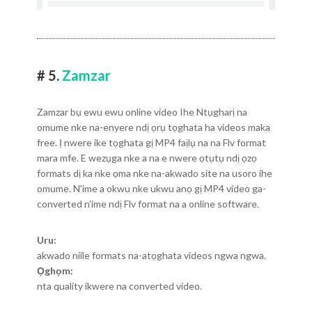
# 5.
Zamzar
Zamzar bụ ewu ewu online video Ihe Ntụgharị na
omume nke na-enyere ndị ọrụ tọghata ha videos maka
free. Ị nwere ike tọghata gị MP4 faịlụ na na Flv format
mara mfe. E wezụga nke a na e nwere ọtụtụ ndị ọzọ
formats dị ka nke ọma nke na-akwado site na usoro ihe
omume. N'ime a okwu nke ukwu anọ gị MP4 video ga-
converted n'ime ndị Flv format na a online software.
Uru:
akwado niile formats na-atọghata videos ngwa ngwa.
Ọghọm:
nta quality ikwere na converted video.