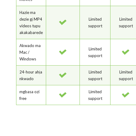
Hazie ma
dezie gị MP4
Limited
Limited
videos tupu
support
support
akakabarede
Akwado ma
Limited
Mac /
support
Windows
24-hour ahịa
Limited
Limited
nkwado
support
support
mgbasa ozi
Limited
free
support