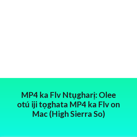
MP4 ka Flv Ntụgharị: Olee
otú iji tọghata MP4 ka Flv on
Mac (High Sierra So)