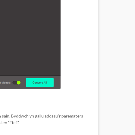
n sain. Byddwch yn gallu addasu'r parematers
en "Ffeil".