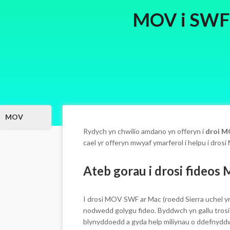
MOV i SWF: 
MOV
Rydych yn chwilio amdano yn offeryn i
droi M
cael yr offeryn mwyaf ymarferol i helpu i dros
Ateb gorau i drosi fideo
I drosi MOV SWF ar Mac (roedd Sierra uchel 
nodwedd golygu fideo. Byddwch yn gallu tros
blynyddoedd a gyda help miliynau o ddefnyddwy