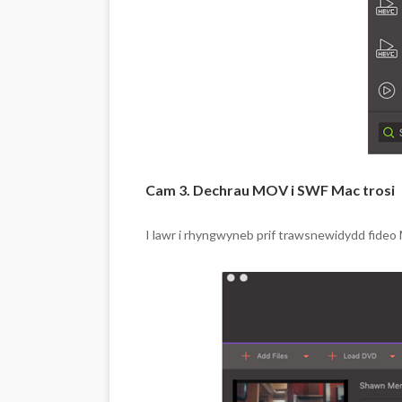
Cam 3. Dechrau MOV i SWF Mac trosi
I lawr i rhyngwyneb prif trawsnewidydd fideo 