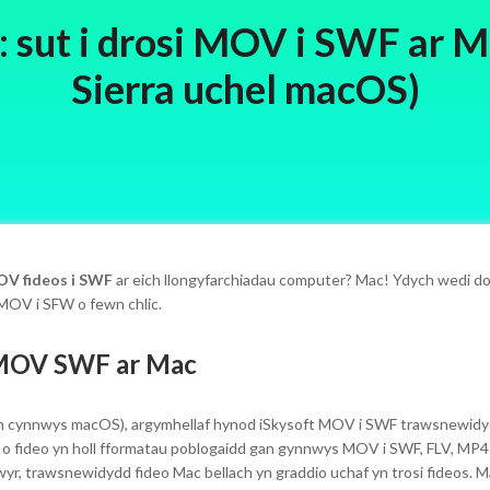
sut i drosi MOV i SWF ar 
Sierra uchel macOS)
OV fideos i SWF
ar eich llongyfarchiadau computer? Mac! Ydych wedi dod 
i MOV i SFW o fewn chlic.
s MOV SWF ar Mac
yn cynnwys macOS), argymhellaf hynod iSkysoft MOV i SWF trawsnewidyd
i o fideo yn holl fformatau poblogaidd gan gynnwys MOV i SWF, FLV, M
r, trawsnewidydd fideo Mac bellach yn graddio uchaf yn trosi fideos. Ma