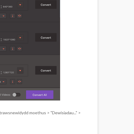
ia trawsnewidydd moethus > "Dewisiadau..." >