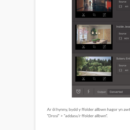
Ar ôl hynny, bydd y ffolder allbwn hagor yn aw
"Drosi" > "addasu'r ffolder allbwn".