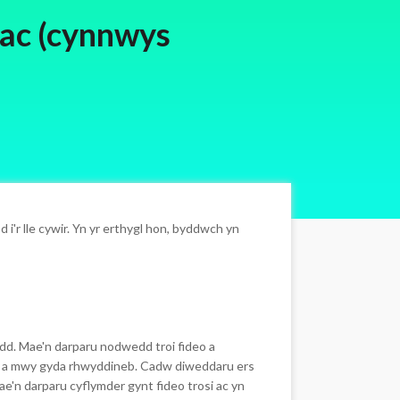
Mac (cynnwys
i'r lle cywir. Yn yr erthygl hon, byddwch yn
d. Mae'n darparu nodwedd troi fideo a
P4 a mwy gyda rhwyddineb. Cadw diweddaru ers
e'n darparu cyflymder gynt fideo trosi ac yn