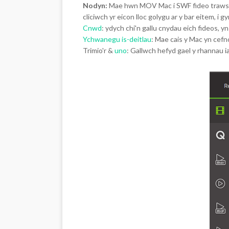
Nodyn:
Mae hwn MOV Mac i SWF fideo trawsnewi
cliciwch yr eicon lloc golygu ar y bar eitem, i 
Cnwd
: ydych chi'n gallu cnydau eich fideos, 
Ychwanegu is-deitlau
: Mae cais y Mac yn cefn
Trimio'r &
uno
: Gallwch hefyd gael y rhannau ia