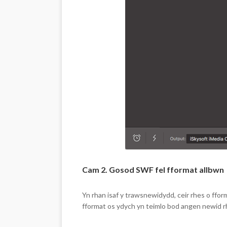
Cam 2. Gosod SWF fel fformat allbwn
Yn rhan isaf y trawsnewidydd, ceir rhes o ffo
fformat os ydych yn teimlo bod angen newid rha