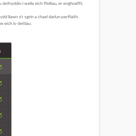
yddio i wella eich ffeiliau, er enghraifft,
d llawn o'r sgrin a chael darlun perffaith.
 eich is-deitlau.