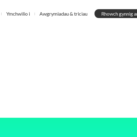
Ymchwilio i
Awgrymiadau & triciau
Rhowch gynnig a