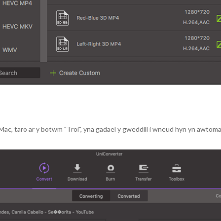
Mac, taro ar y botwm "Troi", yna gadael y gweddill i wneud hyn yn awtoma