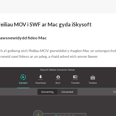
feiliau MOV i SWF ar Mac gyda iSkysoft
trawsnewidydd fideo Mac
 a'i gollwng eich ffeiliau MOV gwreiddiol y rhaglen Mac yn uniongyrchol.
 newid sawl fideos ar un adeg, a rhaid arbed eich amser llawer.