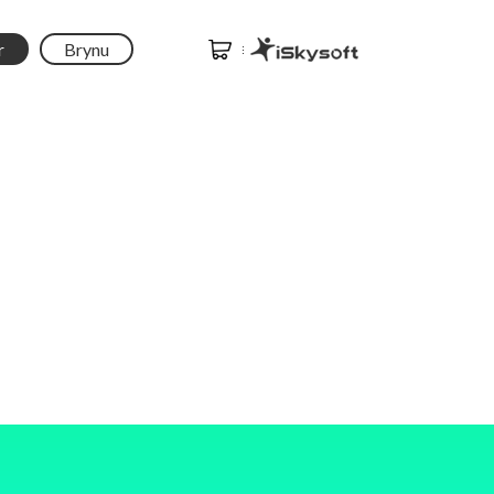
r
Brynu