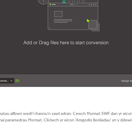
rmatau allbwn wedi'i rhannu'n sawl adran. Cewch fformat SWF dan yr eico
i paramedrau fformat. Cliciwch yr eicon 'Amgodio lleoliadau' yn y ddewisl