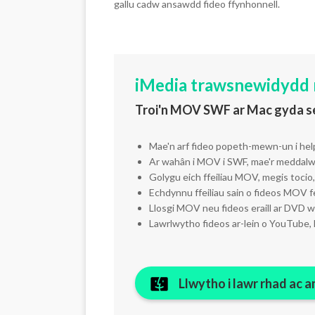
gallu cadw ansawdd fideo ffynhonnell.
iMedia trawsnewidydd
Troi'n MOV SWF ar Mac gyda se
Mae'n arf fideo popeth-mewn-un i helpu
Ar wahân i MOV i SWF, mae'r meddalwe
Golygu eich ffeiliau MOV, megis tocio, 
Echdynnu ffeiliau sain o fideos MOV 
Llosgi MOV neu fideos eraill ar DVD w
Lawrlwytho fideos ar-lein o YouTube, 
Llwytho i lawr rhad ac 