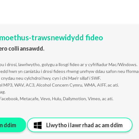
 moethus-trawsnewidydd fideo
ro colli ansawdd.
 i drosi, lawrlwytho, golygu a llosgi fideo ar y cyfrifiadur Mac/Windows.
dd hwn yn caniatáu i drosi fideos rhwng unrhyw ddau safon neu fforma
cnydau neu cylchdroi hwy, cyn i chi Mae'r sillaf i SWF.
fel MP3, WAV, AC3, Alcohol Concern Cymru, WMA, AIFF, ac ati.
ag.
Facebook, Metacafe, Vevo, Hulu, Dailymotion, Vimeo, ac ati.
am ddim
Llwytho i lawr rhad ac am ddim