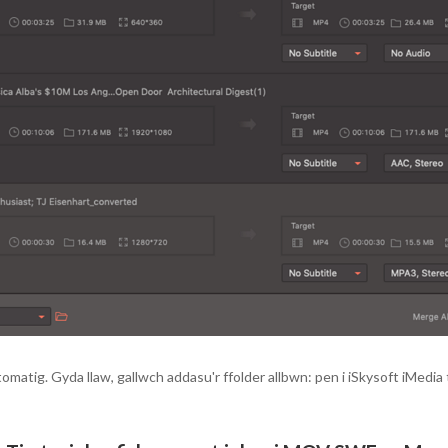
tomatig. Gyda llaw, gallwch addasu'r ffolder allbwn: pen i iSkysoft iMed