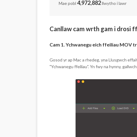
4,972,882
Mae pobl
llwytho i lawr
Canllaw cam wrth gam i drosi f
Cam 1. Ychwanegu eich ffeiliau MOV 
Gosod yr ap Mac a rhedeg, yna Llusgwch effaith
"Ychwanegu ffeiliau". Yn fwy na hynny, gallwch