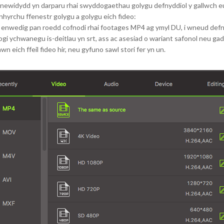
dydd yn darparu rhai swyddogaethau golygu defnyddiol y gallwch eu defn
gynhyrchu ffenestr golygu a golygu eich fideo:
yn enwedig pan roedd cofnodi rhai footages MP4 ag ymyl DU, i wneud defnyd
ogi ychwanegu is-deitlau yn srt, ass ac asesiad o wariant safonol neu gadw
wn eich ffeil fideo hir, neu gyfuno sawl stori fer yn un.