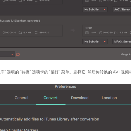
" 选项的 "转换" 选项卡的 "偏好" 菜单。选择它, 然后你转换的 AVI 视频将在 