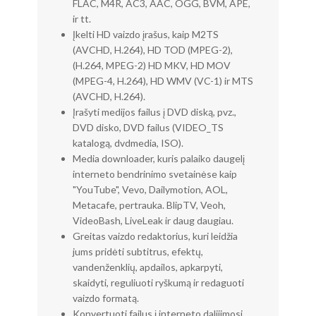
FLAC, M4R, AC3, AAC, OGG, BVM, APE,
ir tt.
Įkelti HD vaizdo įrašus, kaip M2TS
(AVCHD, H.264), HD TOD (MPEG-2),
(H.264, MPEG-2) HD MKV, HD MOV
(MPEG-4, H.264), HD WMV (VC-1) ir MTS
(AVCHD, H.264).
Įrašyti medijos failus į DVD diską, pvz.,
DVD disko, DVD failus (VIDEO_TS
katalogą, dvdmedia, ISO).
Media downloader, kuris palaiko daugelį
interneto bendrinimo svetainėse kaip
"YouTube", Vevo, Dailymotion, AOL,
Metacafe, pertrauka. BlipTV, Veoh,
VideoBash, LiveLeak ir daug daugiau.
Greitas vaizdo redaktorius, kuri leidžia
jums pridėti subtitrus, efektų,
vandenženklių, apdailos, apkarpyti,
skaidyti, reguliuoti ryškumą ir redaguoti
vaizdo formatą.
Konvertuoti failus į interneto dalijimosi