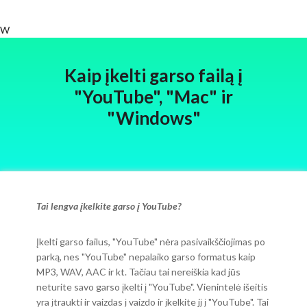
W
Kaip įkelti garso failą į
"YouTube", "Mac" ir
"Windows"
Tai lengva įkelkite garso į YouTube?
Įkelti garso failus, "YouTube" nėra pasivaikščiojimas po
parką, nes "YouTube" nepalaiko garso formatus kaip
MP3, WAV, AAC ir kt. Tačiau tai nereiškia kad jūs
neturite savo garso įkelti į "YouTube". Vienintelė išeitis
yra įtraukti ir vaizdas į vaizdo ir įkelkite jį į "YouTube". Tai