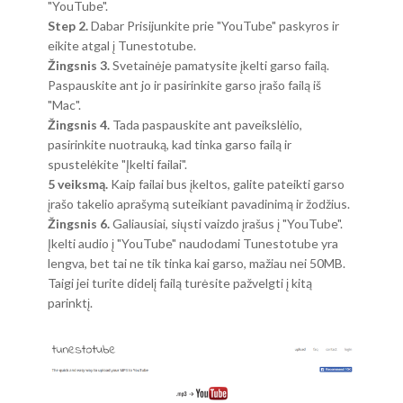
"YouTube".
Step 2.
Dabar Prisijunkite prie "YouTube" paskyros ir
eikite atgal į Tunestotube.
Žingsnis 3.
Svetainėje pamatysite įkelti garso failą.
Paspauskite ant jo ir pasirinkite garso įrašo failą iš
"Mac".
Žingsnis 4.
Tada paspauskite ant paveikslėlio,
pasirinkite nuotrauką, kad tinka garso failą ir
spustelėkite "Įkelti failai".
5 veiksmą.
Kaip failai bus įkeltos, galite pateikti garso
įrašo takelio aprašymą suteikiant pavadinimą ir žodžius.
Žingsnis 6.
Galiausiai, siųsti vaizdo įrašus į "YouTube".
Įkelti audio į "YouTube" naudodami Tunestotube yra
lengva, bet tai ne tik tinka kai garso, mažiau nei 50MB.
Taigi jei turite didelį failą turėsite pažvelgti į kitą
parinktį.