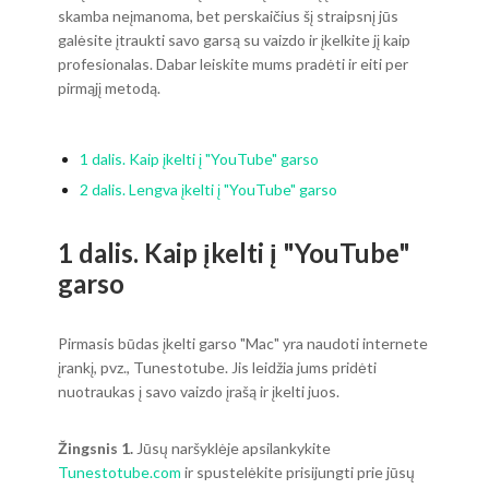
skamba neįmanoma, bet perskaičius šį straipsnį jūs
galėsite įtraukti savo garsą su vaizdo ir įkelkite jį kaip
profesionalas. Dabar leiskite mums pradėti ir eiti per
pirmąjį metodą.
1 dalis. Kaip įkelti į "YouTube" garso
2 dalis. Lengva įkelti į "YouTube" garso
1 dalis. Kaip įkelti į "YouTube"
garso
Pirmasis būdas įkelti garso "Mac" yra naudoti internete
įrankį, pvz., Tunestotube. Jis leidžia jums pridėti
nuotraukas į savo vaizdo įrašą ir įkelti juos.
Žingsnis 1.
Jūsų naršyklėje apsilankykite
Tunestotube.com
ir spustelėkite prisijungti prie jūsų