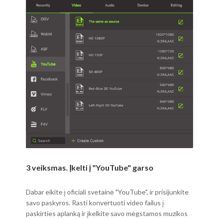
3 veiksmas. Įkelti į "YouTube" garso
Dabar eikite į oficiali svetainė "YouTube", ir prisijunkite
savo paskyros. Rasti konvertuoti video failus į
paskirties aplanką ir įkelkite savo mėgstamos muzikos