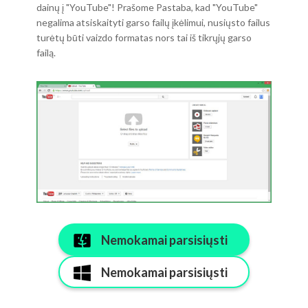
dainų į "YouTube"! Prašome Pastaba, kad "YouTube"
negalima atsiskaityti garso failų įkėlimui, nusiųsto failus
turėtų būti vaizdo formatas nors tai iš tikrųjų garso
failą.
Nemokamai parsisiųsti
Nemokamai parsisiųsti