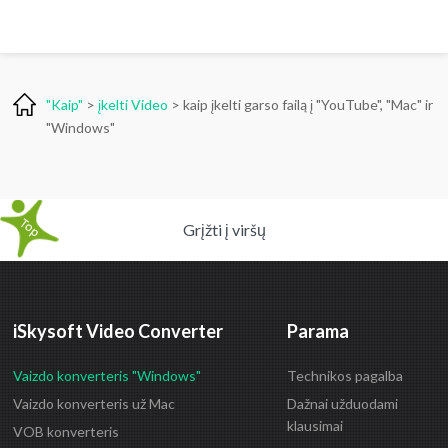
"Kaip"
>
įkelti Video
> kaip įkelti garso failą į "YouTube", "Mac" ir
"Windows"
Grįžti į viršų
iSkysoft Video Converter
Parama
Vaizdo konverteris "Windows"
Technikos pagalba
Vaizdo konverteris už Mac
Dažnai užduodami
klausimai
VOB konverteris