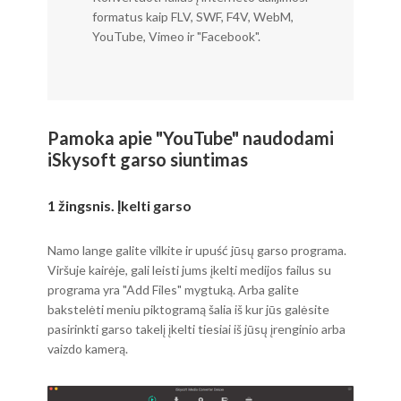
formatus kaip FLV, SWF, F4V, WebM,
YouTube, Vimeo ir "Facebook".
Pamoka apie "YouTube" naudodami
iSkysoft garso siuntimas
1 žingsnis. Įkelti garso
Namo lange galite vilkite ir upuść jūsų garso programa.
Viršuje kairėje, gali leisti jums įkelti medijos failus su
programa yra "Add Files" mygtuką. Arba galite
bakstelėti meniu piktogramą šalia iš kur jūs galėsite
pasirinkti garso takelį įkelti tiesiai iš jūsų įrenginio arba
vaizdo kamerą.