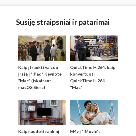
Susiję straipsniai ir patarimai
Kaip įtraukti vaizdo
QuickTime H.264: kaip
įrašą į "iPad" Keynote
konvertuoti
"Mac" (įskaitant
QuickTime H.264
macOS Siera)
"Mac"
Kaip naudoti rankinį
M4v į "iMovie":