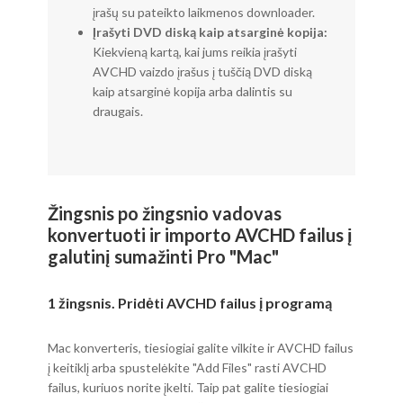
įrašų su pateikto laikmenos downloader.
Įrašyti DVD diską kaip atsarginė kopija:
Kiekvieną kartą, kai jums reikia įrašyti
AVCHD vaizdo įrašus į tuščią DVD diską
kaip atsarginė kopija arba dalintis su
draugais.
Žingsnis po žingsnio vadovas
konvertuoti ir importo AVCHD failus į
galutinį sumažinti Pro "Mac"
1 žingsnis. Pridėti AVCHD failus į programą
Mac konverteris, tiesiogiai galite vilkite ir AVCHD failus
į keitiklį arba spustelėkite "Add Files" rasti AVCHD
failus, kuriuos norite įkelti. Taip pat galite tiesiogiai