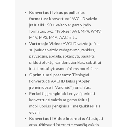
Konvertuoti visus populiarius
formatus:
Konvertuoti AVCHD vaizdo
įrašus iki 150 + vaizdo ar garso įrašo
formatas, pvz., "ProRes", AVI, MP4, WMV,
M4V, MP3, M4A, AAC, ir tt.
Vartotojo Video:
AVCHD vaizdo įrašus
su įvairios vaizdo redagavimo įrankius,
pavyzdžiui, apdaila, apkarpyti, pasukti,
pridėti efektų, vandens ženklas, subtitrai
ir tt ir pritaikyti asmeniniams poreikiams.
Optimizuoti presents:
Tiesiogiai
konvertuoti AVCHD failus į "Apple"
įrenginiuose ir "Android" įrenginius.
Perkelti į įrenginiai:
Lengvai perkelti
konvertuoti vaizdo ar garso failus į
mobiliuosius įrenginius – mėgaukitės jais
eidami.
Konvertuoti Video internete:
Atsisiųsti
arba užfiksuoti internete esančią vaizdo