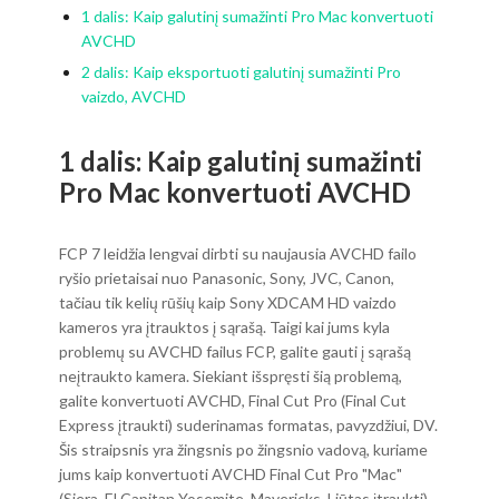
1 dalis: Kaip galutinį sumažinti Pro Mac konvertuoti
AVCHD
2 dalis: Kaip eksportuoti galutinį sumažinti Pro
vaizdo, AVCHD
1 dalis: Kaip galutinį sumažinti
Pro Mac konvertuoti AVCHD
FCP 7 leidžia lengvai dirbti su naujausia AVCHD failo
ryšio prietaisai nuo Panasonic, Sony, JVC, Canon,
tačiau tik kelių rūšių kaip Sony XDCAM HD vaizdo
kameros yra įtrauktos į sąrašą. Taigi kai jums kyla
problemų su AVCHD failus FCP, galite gauti į sąrašą
neįtraukto kamera. Siekiant išspręsti šią problemą,
galite konvertuoti AVCHD, Final Cut Pro (Final Cut
Express įtraukti) suderinamas formatas, pavyzdžiui, DV.
Šis straipsnis yra žingsnis po žingsnio vadovą, kuriame
jums kaip konvertuoti AVCHD Final Cut Pro "Mac"
(Siera, El Capitan Yosemite, Mavericks, Liūtas įtraukti)