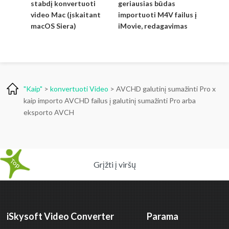
stabdį konvertuoti
geriausias būdas
video Mac (įskaitant
importuoti M4V failus į
macOS Siera)
iMovie, redagavimas
"Kaip"
>
konvertuoti Video
> AVCHD galutinį sumažinti Pro x
kaip importo AVCHD failus į galutinį sumažinti Pro arba
eksporto AVCH
Grįžti į viršų
iSkysoft Video Converter
Parama