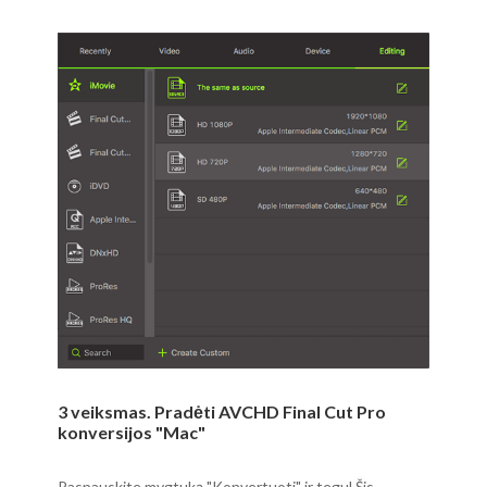
3 veiksmas. Pradėti AVCHD Final Cut Pro
konversijos "Mac"
Paspauskite mygtuką "Konvertuoti" ir tegul Šis