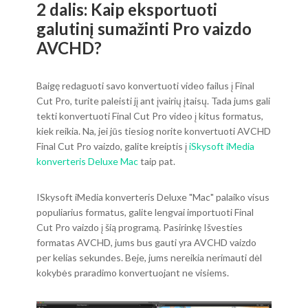
2 dalis: Kaip eksportuoti
galutinį sumažinti Pro vaizdo
AVCHD?
Baigę redaguoti savo konvertuoti video failus į Final
Cut Pro, turite paleisti jį ant įvairių įtaisų. Tada jums gali
tekti konvertuoti Final Cut Pro video į kitus formatus,
kiek reikia. Na, jei jūs tiesiog norite konvertuoti AVCHD
Final Cut Pro vaizdo, galite kreiptis į
iSkysoft iMedia
konverteris Deluxe Mac
taip pat.
ISkysoft iMedia konverteris Deluxe "Mac" palaiko visus
populiarius formatus, galite lengvai importuoti Final
Cut Pro vaizdo į šią programą. Pasirinkę Išvesties
formatas AVCHD, jums bus gauti yra AVCHD vaizdo
per kelias sekundes. Beje, jums nereikia nerimauti dėl
kokybės praradimo konvertuojant ne visiems.