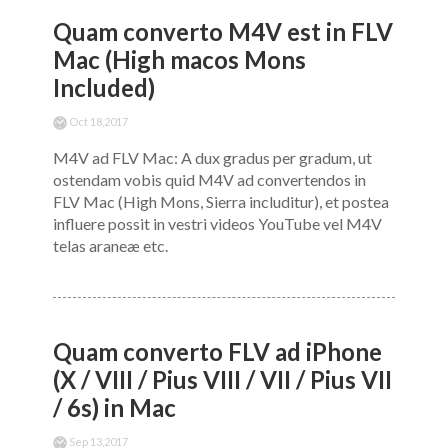
Quam converto M4V est in FLV
Mac (High macos Mons
Included)
Oct 18,2017
M4V ad FLV Mac: A dux gradus per gradum, ut
ostendam vobis quid M4V ad convertendos in
FLV Mac (High Mons, Sierra includitur), et postea
influere possit in vestri videos YouTube vel M4V
telas araneæ etc.
Quam converto FLV ad iPhone
(X / VIII / Pius VIII / VII / Pius VII
/ 6s) in Mac
Sep 13,2017