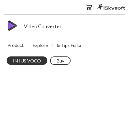
Video Converter
Product
Explore
& Tips Furta
IN IUS VOCO
Buy