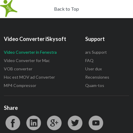
Back to Top
Video Converter iSkysoft
Support
Video Converter in Fenestra
ars Support
Video Converter for Mac
FAQ
VOB converter
User dux
Hoc est MOV ad Converter
Recensiones
MP4 Compressor
Quam-tos
Share